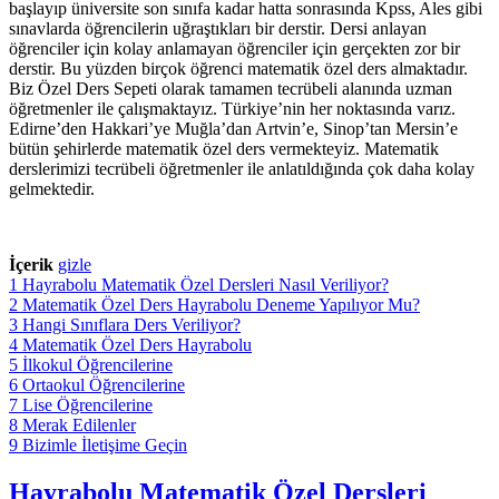
başlayıp üniversite son sınıfa kadar hatta sonrasında Kpss, Ales gibi
sınavlarda öğrencilerin uğraştıkları bir derstir. Dersi anlayan
öğrenciler için kolay anlamayan öğrenciler için gerçekten zor bir
derstir. Bu yüzden birçok öğrenci matematik özel ders almaktadır.
Biz Özel Ders Sepeti olarak tamamen tecrübeli alanında uzman
öğretmenler ile çalışmaktayız. Türkiye’nin her noktasında varız.
Edirne’den Hakkari’ye Muğla’dan Artvin’e, Sinop’tan Mersin’e
bütün şehirlerde matematik özel ders vermekteyiz. Matematik
derslerimizi tecrübeli öğretmenler ile anlatıldığında çok daha kolay
gelmektedir.
İçerik
gizle
1
Hayrabolu Matematik Özel Dersleri Nasıl Veriliyor?
2
Matematik Özel Ders Hayrabolu Deneme Yapılıyor Mu?
3
Hangi Sınıflara Ders Veriliyor?
4
Matematik Özel Ders Hayrabolu
5
İlkokul Öğrencilerine
6
Ortaokul Öğrencilerine
7
Lise Öğrencilerine
8
Merak Edilenler
9
Bizimle İletişime Geçin
Hayrabolu Matematik Özel Dersleri