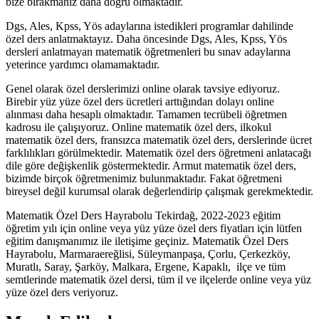
bize bırakmanız daha doğru olmaktadır.
Dgs, Ales, Kpss, Yös adaylarına istedikleri programlar dahilinde
özel ders anlatmaktayız. Daha öncesinde Dgs, Ales, Kpss, Yös
dersleri anlatmayan matematik öğretmenleri bu sınav adaylarına
yeterince yardımcı olamamaktadır.
Genel olarak özel derslerimizi online olarak tavsiye ediyoruz.
Birebir yüz yüze özel ders ücretleri arttığından dolayı online
alınması daha hesaplı olmaktadır. Tamamen tecrübeli öğretmen
kadrosu ile çalışıyoruz. Online matematik özel ders, ilkokul
matematik özel ders, fransızca matematik özel ders, derslerinde ücret
farklılıkları görülmektedir. Matematik özel ders öğretmeni anlatacağı
dile göre değişkenlik göstermektedir. Armut matematik özel ders,
bizimde birçok öğretmenimiz bulunmaktadır. Fakat öğretmeni
bireysel değil kurumsal olarak değerlendirip çalışmak gerekmektedir.
Matematik Özel Ders Hayrabolu Tekirdağ, 2022-2023 eğitim
öğretim yılı için online veya yüz yüze özel ders fiyatları için lütfen
eğitim danışmanımız ile iletişime geçiniz. Matematik Özel Ders
Hayrabolu, Marmaraereğlisi, Süleymanpaşa, Çorlu, Çerkezköy,
Muratlı, Saray, Şarköy, Malkara, Ergene, Kapaklı, ilçe ve tüm
semtlerinde matematik özel dersi, tüm il ve ilçelerde online veya yüz
yüze özel ders veriyoruz.