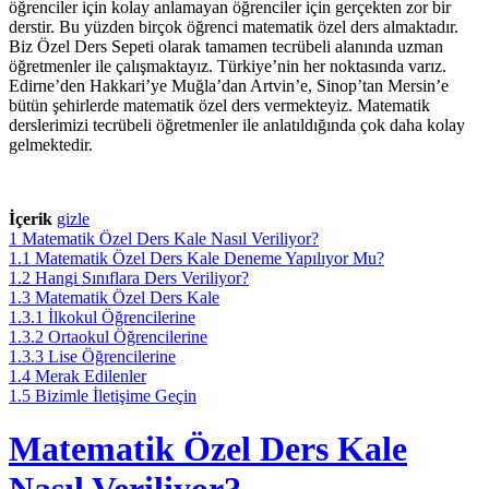
öğrenciler için kolay anlamayan öğrenciler için gerçekten zor bir
derstir. Bu yüzden birçok öğrenci matematik özel ders almaktadır.
Biz Özel Ders Sepeti olarak tamamen tecrübeli alanında uzman
öğretmenler ile çalışmaktayız. Türkiye’nin her noktasında varız.
Edirne’den Hakkari’ye Muğla’dan Artvin’e, Sinop’tan Mersin’e
bütün şehirlerde matematik özel ders vermekteyiz. Matematik
derslerimizi tecrübeli öğretmenler ile anlatıldığında çok daha kolay
gelmektedir.
İçerik
gizle
1
Matematik Özel Ders Kale Nasıl Veriliyor?
1.1
Matematik Özel Ders Kale Deneme Yapılıyor Mu?
1.2
Hangi Sınıflara Ders Veriliyor?
1.3
Matematik Özel Ders Kale
1.3.1
İlkokul Öğrencilerine
1.3.2
Ortaokul Öğrencilerine
1.3.3
Lise Öğrencilerine
1.4
Merak Edilenler
1.5
Bizimle İletişime Geçin
Matematik Özel Ders Kale