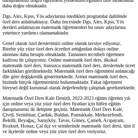
danışmanımız doğru öğretmeni yönlendireceğinden bize bırakmanız
daha doğru olmaktadır.
Dgs, Ales, Kpss, Yös adaylarına istedikleri programlar dahilinde
özel ders anlatmaktayız. Daha öncesinde Dgs, Ales, Kpss, Yös
dersleri anlatmayan matematik öğretmenleri bu sınav adaylarına
yeterince yardımcı olamamaktadır.
Genel olarak özel derslerimizi online olarak tavsiye ediyoruz.
Birebir yüz yüze özel ders ücretleri arttığından dolayı online
alınması daha hesaplı olmaktadır. Tamamen tecrübeli öğretmen
kadrosu ile çalışıyoruz. Online matematik özel ders, ilkokul
matematik özel ders, fransızca matematik özel ders, derslerinde ücret
farklılıkları görülmektedir. Matematik özel ders öğretmeni anlatacağı
dile göre değişkenlik göstermektedir. Armut matematik özel ders,
bizimde birçok öğretmenimiz bulunmaktadır. Fakat öğretmeni
bireysel değil kurumsal olarak değerlendirip çalışmak gerekmektedir.
Matematik Özel Ders Kale Denizli, 2022-2023 eğitim öğretim yılı
için online veya yüz yüze özel ders fiyatları için lütfen eğitim
danışmanımız ile iletişime geçiniz. Matematik Özel Ders Kale,
Çivril, Serinhisar, Çardak, Buldan, Pamukkale, Merkezefendi,
Bekilli, Beyağaç, Sarayköy, Tavas, Güney, Çameli, Acıpayam,
Bozkurt, Honaz, Çal ilçe ve semtlerinde matematik özel dersi, tüm il
ve ilçelerde online veya yüz yüze özel ders veriyoruz.