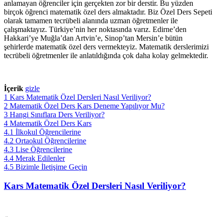
anlamayan öğrenciler için gerçekten zor bir derstir. Bu yüzden
birçok öğrenci matematik özel ders almaktadır. Biz Özel Ders Sepeti
olarak tamamen tecrübeli alanında uzman öğretmenler ile
çalışmaktayız. Türkiye’nin her noktasında varız. Edirne’den
Hakkari’ye Muğla’dan Artvin’e, Sinop’tan Mersin’e bütün
şehirlerde matematik özel ders vermekteyiz. Matematik derslerimizi
tecrübeli öğretmenler ile anlatıldığında çok daha kolay gelmektedir.
İçerik
gizle
1
Kars Matematik Özel Dersleri Nasıl Veriliyor?
2
Matematik Özel Ders Kars Deneme Yapılıyor Mu?
3
Hangi Sınıflara Ders Veriliyor?
4
Matematik Özel Ders Kars
4.1
İlkokul Öğrencilerine
4.2
Ortaokul Öğrencilerine
4.3
Lise Öğrencilerine
4.4
Merak Edilenler
4.5
Bizimle İletişime Geçin
Kars Matematik Özel Dersleri Nasıl Veriliyor?