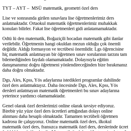
TYT – AYT – MSÜ matematik, geometri özel ders
Lise ve sonrasında girilen sınavlara lise öğretmenlerimiz ders
anlatmaktadır. Ortaokul matematik öğretmenlerimiz muhakkak
konuları bilirler. Fakat lise öğretmenleri gidi anlatamamaktadır.
Odtü lü den matematik, Boğaziçili hocadan matematik gibi ilanlar
verilebilir. Öğretmenin hangi okuldan mezun olduğu çok önemli
değildir. Aldığı formasyon ve tecrübesi önemlidir. Lgs öğrencisine
hiç matematik anlatmayan bir öğretmen sınav sorularının tarzını tam
bilemediğinden faydalı olamamaktadır. Dolayısıyla eğitim
danışmanımız doğru öğretmeni yönlendireceğinden bize bırakmanız
daha doğru olmaktadır.
Dgs, Ales, Kpss, Yös adaylarına istedikleri programlar dahilinde
özel ders anlatmaktayız. Daha öncesinde Dgs, Ales, Kpss, Yös
dersleri anlatmayan matematik öğretmenleri bu sınav adaylarına
yeterince yardımcı olamamaktadır.
Genel olarak özel derslerimizi online olarak tavsiye ediyoruz.
Birebir yüz yüze özel ders ücretleri arttığından dolayı online
alınması daha hesaplı olmaktadır. Tamamen tecrübeli öğretmen
kadrosu ile çalışıyoruz. Online matematik özel ders, ilkokul
matematik özel ders, fransızca matematik özel ders, derslerinde ücret