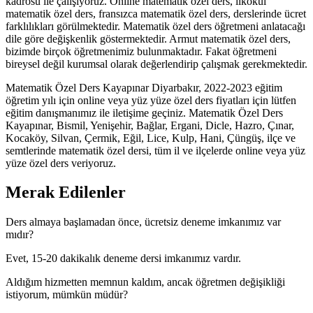
kadrosu ile çalışıyoruz. Online matematik özel ders, ilkokul
matematik özel ders, fransızca matematik özel ders, derslerinde ücret
farklılıkları görülmektedir. Matematik özel ders öğretmeni anlatacağı
dile göre değişkenlik göstermektedir. Armut matematik özel ders,
bizimde birçok öğretmenimiz bulunmaktadır. Fakat öğretmeni
bireysel değil kurumsal olarak değerlendirip çalışmak gerekmektedir.
Matematik Özel Ders Kayapınar Diyarbakır, 2022-2023 eğitim
öğretim yılı için online veya yüz yüze özel ders fiyatları için lütfen
eğitim danışmanımız ile iletişime geçiniz. Matematik Özel Ders
Kayapınar, Bismil, Yenişehir, Bağlar, Ergani, Dicle, Hazro, Çınar,
Kocaköy, Silvan, Çermik, Eğil, Lice, Kulp, Hani, Çüngüş, ilçe ve
semtlerinde matematik özel dersi, tüm il ve ilçelerde online veya yüz
yüze özel ders veriyoruz.
Merak Edilenler
Ders almaya başlamadan önce, ücretsiz deneme imkanımız var
mıdır?
Evet, 15-20 dakikalık deneme dersi imkanımız vardır.
Aldığım hizmetten memnun kaldım, ancak öğretmen değişikliği
istiyorum, mümkün müdür?