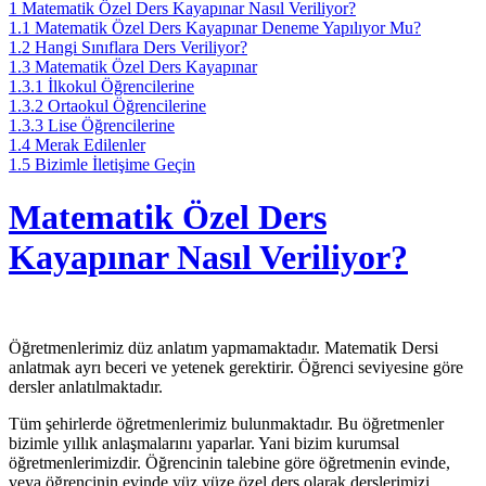
1
Matematik Özel Ders Kayapınar Nasıl Veriliyor?
1.1
Matematik Özel Ders Kayapınar Deneme Yapılıyor Mu?
1.2
Hangi Sınıflara Ders Veriliyor?
1.3
Matematik Özel Ders Kayapınar
1.3.1
İlkokul Öğrencilerine
1.3.2
Ortaokul Öğrencilerine
1.3.3
Lise Öğrencilerine
1.4
Merak Edilenler
1.5
Bizimle İletişime Geçin
Matematik Özel Ders
Kayapınar Nasıl Veriliyor?
Öğretmenlerimiz düz anlatım yapmamaktadır. Matematik Dersi
anlatmak ayrı beceri ve yetenek gerektirir. Öğrenci seviyesine göre
dersler anlatılmaktadır.
Tüm şehirlerde öğretmenlerimiz bulunmaktadır. Bu öğretmenler
bizimle yıllık anlaşmalarını yaparlar. Yani bizim kurumsal
öğretmenlerimizdir. Öğrencinin talebine göre öğretmenin evinde,
veya öğrencinin evinde yüz yüze özel ders olarak derslerimizi