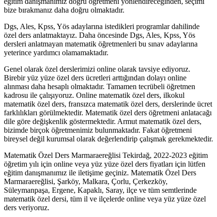
eğitim danışmanımız doğru öğretmeni yönlendireceğinden, seçimi
bize bırakmanız daha doğru olmaktadır.
Dgs, Ales, Kpss, Yös adaylarına istedikleri programlar dahilinde
özel ders anlatmaktayız. Daha öncesinde Dgs, Ales, Kpss, Yös
dersleri anlatmayan matematik öğretmenleri bu sınav adaylarına
yeterince yardımcı olamamaktadır.
Genel olarak özel derslerimizi online olarak tavsiye ediyoruz.
Birebir yüz yüze özel ders ücretleri arttığından dolayı online
alınması daha hesaplı olmaktadır. Tamamen tecrübeli öğretmen
kadrosu ile çalışıyoruz. Online matematik özel ders, ilkokul
matematik özel ders, fransızca matematik özel ders, derslerinde ücret
farklılıkları görülmektedir. Matematik özel ders öğretmeni anlatacağı
dile göre değişkenlik göstermektedir. Armut matematik özel ders,
bizimde birçok öğretmenimiz bulunmaktadır. Fakat öğretmeni
bireysel değil kurumsal olarak değerlendirip çalışmak gerekmektedir.
Matematik Özel Ders Marmaraereğlisi Tekirdağ, 2022-2023 eğitim
öğretim yılı için online veya yüz yüze özel ders fiyatları için lütfen
eğitim danışmanımız ile iletişime geçiniz. Matematik Özel Ders
Marmaraereğlisi, Şarköy, Malkara, Çorlu, Çerkezköy,
Süleymanpaşa, Ergene, Kapaklı, Saray, ilçe ve tüm semtlerinde
matematik özel dersi, tüm il ve ilçelerde online veya yüz yüze özel
ders veriyoruz.