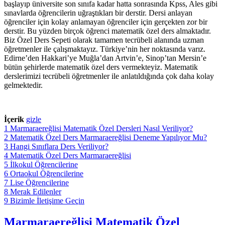
başlayıp üniversite son sınıfa kadar hatta sonrasında Kpss, Ales gibi
sınavlarda öğrencilerin uğraştıkları bir derstir. Dersi anlayan
öğrenciler için kolay anlamayan öğrenciler için gerçekten zor bir
derstir. Bu yüzden birçok öğrenci matematik özel ders almaktadır.
Biz Özel Ders Sepeti olarak tamamen tecrübeli alanında uzman
öğretmenler ile çalışmaktayız. Türkiye’nin her noktasında varız.
Edirne’den Hakkari’ye Muğla’dan Artvin’e, Sinop’tan Mersin’e
bütün şehirlerde matematik özel ders vermekteyiz. Matematik
derslerimizi tecrübeli öğretmenler ile anlatıldığında çok daha kolay
gelmektedir.
İçerik
gizle
1
Marmaraereğlisi Matematik Özel Dersleri Nasıl Veriliyor?
2
Matematik Özel Ders Marmaraereğlisi Deneme Yapılıyor Mu?
3
Hangi Sınıflara Ders Veriliyor?
4
Matematik Özel Ders Marmaraereğlisi
5
İlkokul Öğrencilerine
6
Ortaokul Öğrencilerine
7
Lise Öğrencilerine
8
Merak Edilenler
9
Bizimle İletişime Geçin
Marmaraereğlisi Matematik Özel