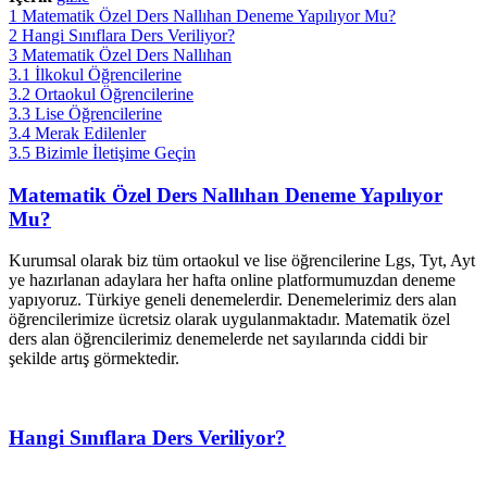
1
Matematik Özel Ders Nallıhan Deneme Yapılıyor Mu?
2
Hangi Sınıflara Ders Veriliyor?
3
Matematik Özel Ders Nallıhan
3.1
İlkokul Öğrencilerine
3.2
Ortaokul Öğrencilerine
3.3
Lise Öğrencilerine
3.4
Merak Edilenler
3.5
Bizimle İletişime Geçin
Matematik Özel Ders Nallıhan Deneme Yapılıyor
Mu?
Kurumsal olarak biz tüm ortaokul ve lise öğrencilerine Lgs, Tyt, Ayt
ye hazırlanan adaylara her hafta online platformumuzdan deneme
yapıyoruz. Türkiye geneli denemelerdir. Denemelerimiz ders alan
öğrencilerimize ücretsiz olarak uygulanmaktadır. Matematik özel
ders alan öğrencilerimiz denemelerde net sayılarında ciddi bir
şekilde artış görmektedir.
Hangi Sınıflara Ders Veriliyor?