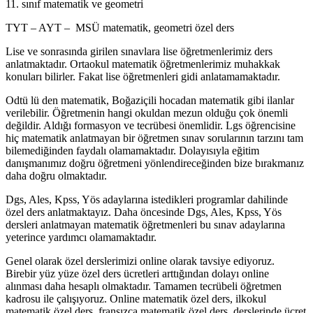
11. sınıf matematik ve geometri
TYT – AYT – MSÜ matematik, geometri özel ders
Lise ve sonrasında girilen sınavlara lise öğretmenlerimiz ders
anlatmaktadır. Ortaokul matematik öğretmenlerimiz muhakkak
konuları bilirler. Fakat lise öğretmenleri gidi anlatamamaktadır.
Odtü lü den matematik, Boğaziçili hocadan matematik gibi ilanlar
verilebilir. Öğretmenin hangi okuldan mezun olduğu çok önemli
değildir. Aldığı formasyon ve tecrübesi önemlidir. Lgs öğrencisine
hiç matematik anlatmayan bir öğretmen sınav sorularının tarzını tam
bilemediğinden faydalı olamamaktadır. Dolayısıyla eğitim
danışmanımız doğru öğretmeni yönlendireceğinden bize bırakmanız
daha doğru olmaktadır.
Dgs, Ales, Kpss, Yös adaylarına istedikleri programlar dahilinde
özel ders anlatmaktayız. Daha öncesinde Dgs, Ales, Kpss, Yös
dersleri anlatmayan matematik öğretmenleri bu sınav adaylarına
yeterince yardımcı olamamaktadır.
Genel olarak özel derslerimizi online olarak tavsiye ediyoruz.
Birebir yüz yüze özel ders ücretleri arttığından dolayı online
alınması daha hesaplı olmaktadır. Tamamen tecrübeli öğretmen
kadrosu ile çalışıyoruz. Online matematik özel ders, ilkokul
matematik özel ders, fransızca matematik özel ders, derslerinde ücret