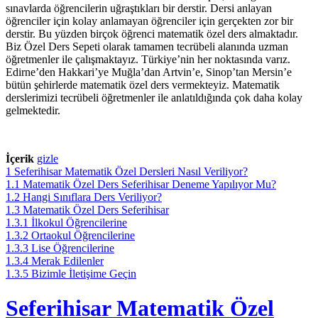
sınavlarda öğrencilerin uğraştıkları bir derstir. Dersi anlayan
öğrenciler için kolay anlamayan öğrenciler için gerçekten zor bir
derstir. Bu yüzden birçok öğrenci matematik özel ders almaktadır.
Biz Özel Ders Sepeti olarak tamamen tecrübeli alanında uzman
öğretmenler ile çalışmaktayız. Türkiye’nin her noktasında varız.
Edirne’den Hakkari’ye Muğla’dan Artvin’e, Sinop’tan Mersin’e
bütün şehirlerde matematik özel ders vermekteyiz. Matematik
derslerimizi tecrübeli öğretmenler ile anlatıldığında çok daha kolay
gelmektedir.
İçerik
gizle
1
Seferihisar Matematik Özel Dersleri Nasıl Veriliyor?
1.1
Matematik Özel Ders Seferihisar Deneme Yapılıyor Mu?
1.2
Hangi Sınıflara Ders Veriliyor?
1.3
Matematik Özel Ders Seferihisar
1.3.1
İlkokul Öğrencilerine
1.3.2
Ortaokul Öğrencilerine
1.3.3
Lise Öğrencilerine
1.3.4
Merak Edilenler
1.3.5
Bizimle İletişime Geçin
Seferihisar Matematik Özel