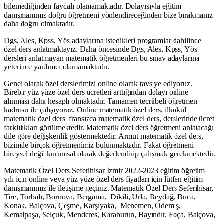
bilemediğinden faydalı olamamaktadır. Dolayısıyla eğitim
danışmanımız doğru öğretmeni yönlendireceğinden bize bırakmanız
daha doğru olmaktadır.
Dgs, Ales, Kpss, Yös adaylarına istedikleri programlar dahilinde
özel ders anlatmaktayız. Daha öncesinde Dgs, Ales, Kpss, Yös
dersleri anlatmayan matematik öğretmenleri bu sınav adaylarına
yeterince yardımcı olamamaktadır.
Genel olarak özel derslerimizi online olarak tavsiye ediyoruz.
Birebir yüz yüze özel ders ücretleri arttığından dolayı online
alınması daha hesaplı olmaktadır. Tamamen tecrübeli öğretmen
kadrosu ile çalışıyoruz. Online matematik özel ders, ilkokul
matematik özel ders, fransızca matematik özel ders, derslerinde ücret
farklılıkları görülmektedir. Matematik özel ders öğretmeni anlatacağı
dile göre değişkenlik göstermektedir. Armut matematik özel ders,
bizimde birçok öğretmenimiz bulunmaktadır. Fakat öğretmeni
bireysel değil kurumsal olarak değerlendirip çalışmak gerekmektedir.
Matematik Özel Ders Seferihisar İzmir 2022-2023 eğitim öğretim
yılı için online veya yüz yüze özel ders fiyatları için lütfen eğitim
danışmanımız ile iletişime geçiniz. Matematik Özel Ders Seferihisar,
Tire, Torbalı, Bornova, Bergama, Dikili, Urla, Beydağ, Buca,
Konak, Balçova, Çeşme, Karşıyaka, Menemen, Ödemiş,
Kemalpaşa, Selçuk, Menderes, Karaburun, Bayındır, Foça, Balçova,