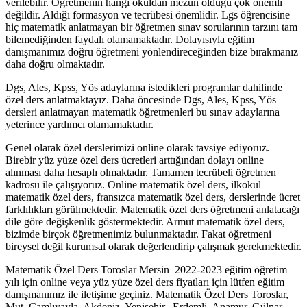
verilebilir. Öğretmenin hangi okuldan mezun olduğu çok önemli
değildir. Aldığı formasyon ve tecrübesi önemlidir. Lgs öğrencisine
hiç matematik anlatmayan bir öğretmen sınav sorularının tarzını tam
bilemediğinden faydalı olamamaktadır. Dolayısıyla eğitim
danışmanımız doğru öğretmeni yönlendireceğinden bize bırakmanız
daha doğru olmaktadır.
Dgs, Ales, Kpss, Yös adaylarına istedikleri programlar dahilinde
özel ders anlatmaktayız. Daha öncesinde Dgs, Ales, Kpss, Yös
dersleri anlatmayan matematik öğretmenleri bu sınav adaylarına
yeterince yardımcı olamamaktadır.
Genel olarak özel derslerimizi online olarak tavsiye ediyoruz.
Birebir yüz yüze özel ders ücretleri arttığından dolayı online
alınması daha hesaplı olmaktadır. Tamamen tecrübeli öğretmen
kadrosu ile çalışıyoruz. Online matematik özel ders, ilkokul
matematik özel ders, fransızca matematik özel ders, derslerinde ücret
farklılıkları görülmektedir. Matematik özel ders öğretmeni anlatacağı
dile göre değişkenlik göstermektedir. Armut matematik özel ders,
bizimde birçok öğretmenimiz bulunmaktadır. Fakat öğretmeni
bireysel değil kurumsal olarak değerlendirip çalışmak gerekmektedir.
Matematik Özel Ders Toroslar Mersin 2022-2023 eğitim öğretim
yılı için online veya yüz yüze özel ders fiyatları için lütfen eğitim
danışmanımız ile iletişime geçiniz. Matematik Özel Ders Toroslar,
Mut, Çamlıyayla, Akdeniz, Yenişehir, Erdemli, Anamur, Gülnar,