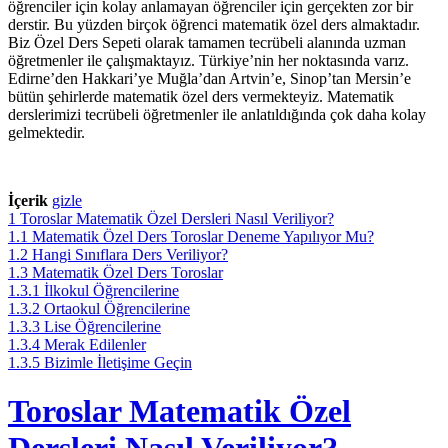
öğrenciler için kolay anlamayan öğrenciler için gerçekten zor bir
derstir. Bu yüzden birçok öğrenci matematik özel ders almaktadır.
Biz Özel Ders Sepeti olarak tamamen tecrübeli alanında uzman
öğretmenler ile çalışmaktayız. Türkiye’nin her noktasında varız.
Edirne’den Hakkari’ye Muğla’dan Artvin’e, Sinop’tan Mersin’e
bütün şehirlerde matematik özel ders vermekteyiz. Matematik
derslerimizi tecrübeli öğretmenler ile anlatıldığında çok daha kolay
gelmektedir.
İçerik
gizle
1
Toroslar Matematik Özel Dersleri Nasıl Veriliyor?
1.1
Matematik Özel Ders Toroslar Deneme Yapılıyor Mu?
1.2
Hangi Sınıflara Ders Veriliyor?
1.3
Matematik Özel Ders Toroslar
1.3.1
İlkokul Öğrencilerine
1.3.2
Ortaokul Öğrencilerine
1.3.3
Lise Öğrencilerine
1.3.4
Merak Edilenler
1.3.5
Bizimle İletişime Geçin
Toroslar Matematik Özel