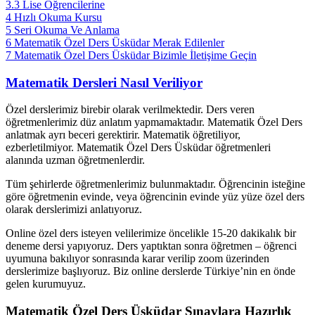
3.3
Lise Öğrencilerine
4
Hızlı Okuma Kursu
5
Seri Okuma Ve Anlama
6
Matematik Özel Ders Üsküdar Merak Edilenler
7
Matematik Özel Ders Üsküdar Bizimle İletişime Geçin
Matematik Dersleri Nasıl Veriliyor
Özel derslerimiz birebir olarak verilmektedir. Ders veren
öğretmenlerimiz düz anlatım yapmamaktadır. Matematik Özel Ders
anlatmak ayrı beceri gerektirir. Matematik öğretiliyor,
ezberletilmiyor. Matematik Özel Ders Üsküdar öğretmenleri
alanında uzman öğretmenlerdir.
Tüm şehirlerde öğretmenlerimiz bulunmaktadır. Öğrencinin isteğine
göre öğretmenin evinde, veya öğrencinin evinde yüz yüze özel ders
olarak derslerimizi anlatıyoruz.
Online özel ders isteyen velilerimize öncelikle 15-20 dakikalık bir
deneme dersi yapıyoruz. Ders yaptıktan sonra öğretmen – öğrenci
uyumuna bakılıyor sonrasında karar verilip zoom üzerinden
derslerimize başlıyoruz. Biz online derslerde Türkiye’nin en önde
gelen kurumuyuz.
Matematik Özel Ders Üsküdar Sınavlara Hazırlık