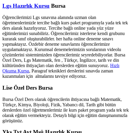
Lgs Hazırlık Kursu
Bursa
Öğrencilerimizi Lgs sınavına alanında uzman olan
öğretmenlerimizle tercihe bağlı kurs paket programıyla yada tek tek
ders alarak hazırlıyoruz. Tercihe bağlı online yada yüz yüze
eğitimlerimizi sunabiliriz. Öğrencilerimiz isterlerse kendi grubunu
kurarak sınıf oluşturabilirler. her hafta online deneme sınavı
yapmaktayız. Özdebir deneme sınavlarını öğrencilerimize
uygulamaktayız. Kurumsal denemelerimizin sorularının videolu
çözümlerini sistemimizden öğrencilerimiz seyredebiliyorlar. Bursa
Özel Ders, Lgs Matematik, fen , Türkçe, İngilizce, tarih ve din
kültüründen ihtiyaçları olan derslerden eğitim sunuyoruz.
Hızlı
Okuma Kursu
, Paragraf teknikleri derslerini sınavda zaman
kazanmaları için almalarını tavsiye ediyoruz.
Lise Özel Ders Bursa
Bursa Özel Ders olarak öğrencilerin ihtiyacına bağlı Matematik,
Türkçe, Kimya, Biyoloji, Fizik, Yabancı dil, Tarih gibi bütün
derslerden özel öğretmenlerimiz ile kurs paket program yada tek tek
olarak eğitim vermekteyiz. Detaylı bilgi için eğitim danışmanımızla
görüşünüz.
Yks Tyt Ayt Msü Hazırlık Kursu