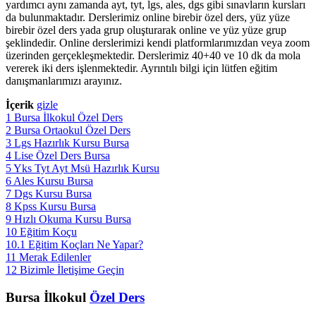
yardımcı aynı zamanda ayt, tyt, lgs, ales, dgs gibi sınavların kursları
da bulunmaktadır. Derslerimiz online birebir özel ders, yüz yüze
birebir özel ders yada grup oluşturarak online ve yüz yüze grup
şeklindedir. Online derslerimizi kendi platformlarımızdan veya zoom
üzerinden gerçekleşmektedir. Derslerimiz 40+40 ve 10 dk da mola
vererek iki ders işlenmektedir. Ayrıntılı bilgi için lütfen eğitim
danışmanlarımızı arayınız.
İçerik
gizle
1
Bursa İlkokul Özel Ders
2
Bursa Ortaokul Özel Ders
3
Lgs Hazırlık Kursu Bursa
4
Lise Özel Ders Bursa
5
Yks Tyt Ayt Msü Hazırlık Kursu
6
Ales Kursu Bursa
7
Dgs Kursu Bursa
8
Kpss Kursu Bursa
9
Hızlı Okuma Kursu Bursa
10
Eğitim Koçu
10.1
Eğitim Koçları Ne Yapar?
11
Merak Edilenler
12
Bizimle İletişime Geçin
Bursa İlkokul
Özel Ders