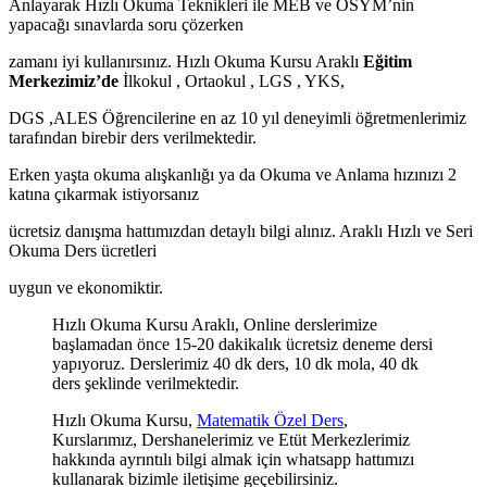
Anlayarak Hızlı Okuma Teknikleri ile MEB ve ÖSYM’nin
yapacağı sınavlarda soru çözerken
zamanı iyi kullanırsınız. Hızlı Okuma Kursu Araklı
Eğitim
Merkezimiz’de
İlkokul , Ortaokul , LGS , YKS,
DGS ,ALES Öğrencilerine en az 10 yıl deneyimli öğretmenlerimiz
tarafından birebir ders verilmektedir.
Erken yaşta okuma alışkanlığı ya da Okuma ve Anlama hızınızı 2
katına çıkarmak istiyorsanız
ücretsiz danışma hattımızdan detaylı bilgi alınız. Araklı Hızlı ve Seri
Okuma Ders ücretleri
uygun ve ekonomiktir.
Hızlı Okuma Kursu Araklı, Online derslerimize
başlamadan önce 15-20 dakikalık ücretsiz deneme dersi
yapıyoruz. Derslerimiz 40 dk ders, 10 dk mola, 40 dk
ders şeklinde verilmektedir.
Hızlı Okuma Kursu,
Matematik Özel Ders
,
Kurslarımız, Dershanelerimiz ve Etüt Merkezlerimiz
hakkında ayrıntılı bilgi almak için whatsapp hattımızı
kullanarak bizimle iletişime geçebilirsiniz.