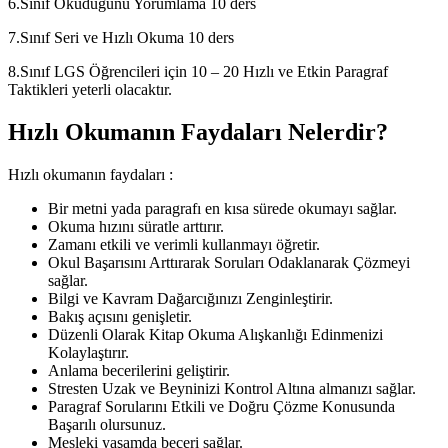
6.Sınıf Okuduğunu Yorumlama 10 ders
7.Sınıf Seri ve Hızlı Okuma 10 ders
8.Sınıf LGS Öğrencileri için 10 – 20 Hızlı ve Etkin Paragraf
Taktikleri yeterli olacaktır.
Hızlı Okumanın Faydaları Nelerdir?
Hızlı okumanın faydaları :
Bir metni yada paragrafı en kısa sürede okumayı sağlar.
Okuma hızını süratle arttırır.
Zamanı etkili ve verimli kullanmayı öğretir.
Okul Başarısını Arttırarak Soruları Odaklanarak Çözmeyi
sağlar.
Bilgi ve Kavram Dağarcığınızı Zenginleştirir.
Bakış açısını genişletir.
Düzenli Olarak Kitap Okuma Alışkanlığı Edinmenizi
Kolaylaştırır.
Anlama becerilerini geliştirir.
Stresten Uzak ve Beyninizi Kontrol Altına almanızı sağlar.
Paragraf Sorularını Etkili ve Doğru Çözme Konusunda
Başarılı olursunuz.
Mesleki yaşamda beceri sağlar.