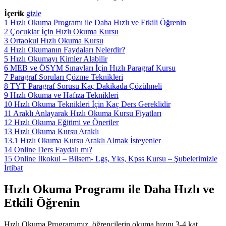
İçerik
gizle
1
Hızlı Okuma Programı ile Daha Hızlı ve Etkili Öğrenin
2
Çocuklar İçin Hızlı Okuma Kursu
3
Ortaokul Hızlı Okuma Kursu
4
Hızlı Okumanın Faydaları Nelerdir?
5
Hızlı Okumayı Kimler Alabilir
6
MEB ve ÖSYM Sınavları İçin Hızlı Paragraf Kursu
7
Paragraf Soruları Çözme Teknikleri
8
TYT Paragraf Sorusu Kaç Dakikada Çözülmeli
9
Hızlı Okuma ve Hafıza Teknikleri
10
Hızlı Okuma Teknikleri İçin Kaç Ders Gereklidir
11
Araklı Anlayarak Hızlı Okuma Kursu Fiyatları
12
Hızlı Okuma Eğitimi ve Öneriler
13
Hızlı Okuma Kursu Araklı
13.1
Hızlı Okuma Kursu Araklı Almak İsteyenler
14
Online Ders Faydalı mı?
15
Online İlkokul – Bilsem- Lgs, Yks, Kpss Kursu – Şubelerimizle
İrtibat
Hızlı Okuma Programı ile Daha Hızlı ve
Etkili Öğrenin
Hızlı Okuma Programımız, öğrencilerin okuma hızını 3-4 kat