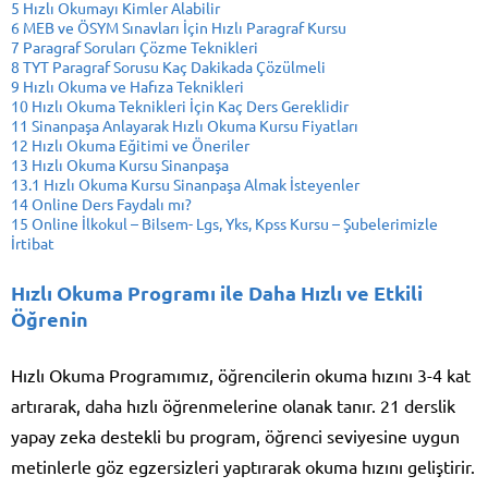
5
Hızlı Okumayı Kimler Alabilir
6
MEB ve ÖSYM Sınavları İçin Hızlı Paragraf Kursu
7
Paragraf Soruları Çözme Teknikleri
8
TYT Paragraf Sorusu Kaç Dakikada Çözülmeli
9
Hızlı Okuma ve Hafıza Teknikleri
10
Hızlı Okuma Teknikleri İçin Kaç Ders Gereklidir
11
Sinanpaşa Anlayarak Hızlı Okuma Kursu Fiyatları
12
Hızlı Okuma Eğitimi ve Öneriler
13
Hızlı Okuma Kursu Sinanpaşa
13.1
Hızlı Okuma Kursu Sinanpaşa Almak İsteyenler
14
Online Ders Faydalı mı?
15
Online İlkokul – Bilsem- Lgs, Yks, Kpss Kursu – Şubelerimizle
İrtibat
Hızlı Okuma Programı ile Daha Hızlı ve Etkili
Öğrenin
Hızlı Okuma Programımız, öğrencilerin okuma hızını 3-4 kat
artırarak, daha hızlı öğrenmelerine olanak tanır. 21 derslik
yapay zeka destekli bu program, öğrenci seviyesine uygun
metinlerle göz egzersizleri yaptırarak okuma hızını geliştirir.