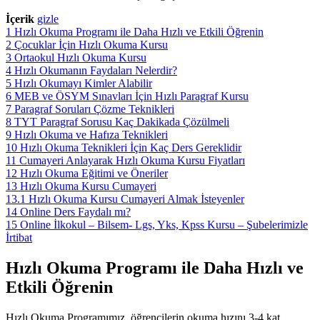
İçerik
gizle
1
Hızlı Okuma Programı ile Daha Hızlı ve Etkili Öğrenin
2
Çocuklar İçin Hızlı Okuma Kursu
3
Ortaokul Hızlı Okuma Kursu
4
Hızlı Okumanın Faydaları Nelerdir?
5
Hızlı Okumayı Kimler Alabilir
6
MEB ve ÖSYM Sınavları İçin Hızlı Paragraf Kursu
7
Paragraf Soruları Çözme Teknikleri
8
TYT Paragraf Sorusu Kaç Dakikada Çözülmeli
9
Hızlı Okuma ve Hafıza Teknikleri
10
Hızlı Okuma Teknikleri İçin Kaç Ders Gereklidir
11
Cumayeri Anlayarak Hızlı Okuma Kursu Fiyatları
12
Hızlı Okuma Eğitimi ve Öneriler
13
Hızlı Okuma Kursu Cumayeri
13.1
Hızlı Okuma Kursu Cumayeri Almak İsteyenler
14
Online Ders Faydalı mı?
15
Online İlkokul – Bilsem- Lgs, Yks, Kpss Kursu – Şubelerimizle
İrtibat
Hızlı Okuma Programı ile Daha Hızlı ve
Etkili Öğrenin
Hızlı Okuma Programımız, öğrencilerin okuma hızını 3-4 kat