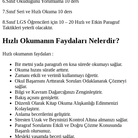
6.Sınıf Okuduğunu Yorumlama 10 ders
7.Sınıf Seri ve Hızlı Okuma 10 ders
8.Sınıf LGS Öğrencileri için 10 – 20 Hızlı ve Etkin Paragraf
Taktikleri yeterli olacaktır.
Hızlı Okumanın Faydaları Nelerdir?
Hızlı okumanın faydaları :
Bir metni yada paragrafı en kısa sürede okumayı sağlar.
Okuma hızını süratle arttırır.
Zamanı etkili ve verimli kullanmayı öğretir.
Okul Başarısını Arttırarak Soruları Odaklanarak Çözmeyi
sağlar.
Bilgi ve Kavram Dağarcığınızı Zenginleştirir.
Bakış açısını genişletir.
Düzenli Olarak Kitap Okuma Alışkanlığı Edinmenizi
Kolaylaştırır.
Anlama becerilerini geliştirir.
Stresten Uzak ve Beyninizi Kontrol Altına almanızı sağlar.
Paragraf Sorularını Etkili ve Doğru Çözme Konusunda
Başarılı olursunuz.
Mesleki yaşamda beceri sağlar.