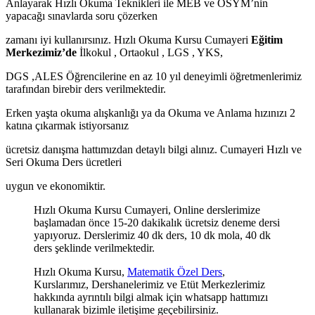
Anlayarak Hızlı Okuma Teknikleri ile MEB ve ÖSYM’nin
yapacağı sınavlarda soru çözerken
zamanı iyi kullanırsınız. Hızlı Okuma Kursu Cumayeri
Eğitim
Merkezimiz’de
İlkokul , Ortaokul , LGS , YKS,
DGS ,ALES Öğrencilerine en az 10 yıl deneyimli öğretmenlerimiz
tarafından birebir ders verilmektedir.
Erken yaşta okuma alışkanlığı ya da Okuma ve Anlama hızınızı 2
katına çıkarmak istiyorsanız
ücretsiz danışma hattımızdan detaylı bilgi alınız. Cumayeri Hızlı ve
Seri Okuma Ders ücretleri
uygun ve ekonomiktir.
Hızlı Okuma Kursu Cumayeri, Online derslerimize
başlamadan önce 15-20 dakikalık ücretsiz deneme dersi
yapıyoruz. Derslerimiz 40 dk ders, 10 dk mola, 40 dk
ders şeklinde verilmektedir.
Hızlı Okuma Kursu,
Matematik Özel Ders
,
Kurslarımız, Dershanelerimiz ve Etüt Merkezlerimiz
hakkında ayrıntılı bilgi almak için whatsapp hattımızı
kullanarak bizimle iletişime geçebilirsiniz.