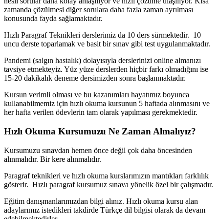
nesil sorular daha kolay anlaşılıyor ve hızlı çözüme ulaşılıyor. Kısa
zamanda çözülmesi diğer sorulara daha fazla zaman ayrılması
konusunda fayda sağlamaktadır.
Hızlı Paragraf Teknikleri derslerimiz da 10 ders sürmektedir. 10
uncu derste toparlamak ve basit bir sınav gibi test uygulanmaktadır.
Pandemi (salgın hastalık) dolayısıyla derslerinizi online almanızı
tavsiye etmekteyiz. Yüz yüze derslerden hiçbir farkı olmadığını ise
15-20 dakikalık deneme dersimizden sonra başlanmaktadır.
Kursun verimli olması ve bu kazanımları hayatımız boyunca
kullanabilmemiz için hızlı okuma kursunun 5 haftada alınmasını ve
her hafta verilen ödevlerin tam olarak yapılması gerekmektedir.
Hızlı Okuma Kursumuzu Ne Zaman Almalıyız?
Kursumuzu sınavdan hemen önce değil çok daha öncesinden
alınmalıdır. Bir kere alınmalıdır.
Paragraf teknikleri ve hızlı okuma kurslarımızın mantıkları farklılık
gösterir. Hızlı paragraf kursumuz sınava yönelik özel bir çalışmadır.
Eğitim danışmanlarımızdan bilgi alınız. Hızlı okuma kursu alan
adaylarımız istedikleri takdirde Türkçe dil bilgisi olarak da devam
edebilmektedirler.