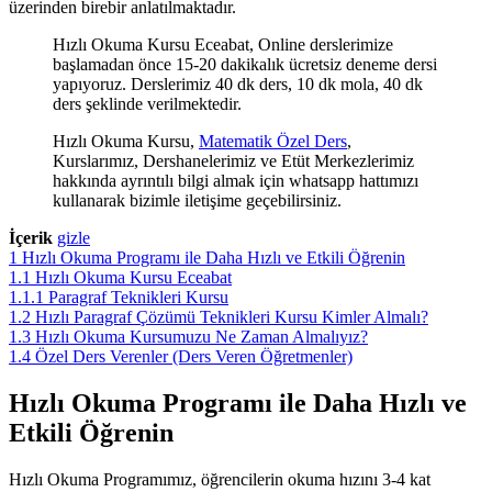
üzerinden birebir anlatılmaktadır.
Hızlı Okuma Kursu Eceabat, Online derslerimize
başlamadan önce 15-20 dakikalık ücretsiz deneme dersi
yapıyoruz. Derslerimiz 40 dk ders, 10 dk mola, 40 dk
ders şeklinde verilmektedir.
Hızlı Okuma Kursu,
Matematik Özel Ders
,
Kurslarımız, Dershanelerimiz ve Etüt Merkezlerimiz
hakkında ayrıntılı bilgi almak için whatsapp hattımızı
kullanarak bizimle iletişime geçebilirsiniz.
İçerik
gizle
1
Hızlı Okuma Programı ile Daha Hızlı ve Etkili Öğrenin
1.1
Hızlı Okuma Kursu Eceabat
1.1.1
Paragraf Teknikleri Kursu
1.2
Hızlı Paragraf Çözümü Teknikleri Kursu Kimler Almalı?
1.3
Hızlı Okuma Kursumuzu Ne Zaman Almalıyız?
1.4
Özel Ders Verenler (Ders Veren Öğretmenler)
Hızlı Okuma Programı ile Daha Hızlı ve
Etkili Öğrenin
Hızlı Okuma Programımız, öğrencilerin okuma hızını 3-4 kat