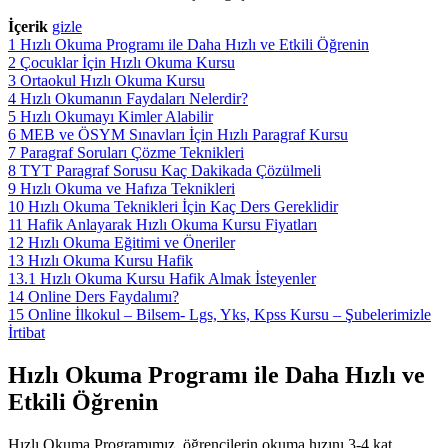
İçerik
gizle
1
Hızlı Okuma Programı ile Daha Hızlı ve Etkili Öğrenin
2
Çocuklar İçin Hızlı Okuma Kursu
3
Ortaokul Hızlı Okuma Kursu
4
Hızlı Okumanın Faydaları Nelerdir?
5
Hızlı Okumayı Kimler Alabilir
6
MEB ve ÖSYM Sınavları İçin Hızlı Paragraf Kursu
7
Paragraf Soruları Çözme Teknikleri
8
TYT Paragraf Sorusu Kaç Dakikada Çözülmeli
9
Hızlı Okuma ve Hafıza Teknikleri
10
Hızlı Okuma Teknikleri İçin Kaç Ders Gereklidir
11
Hafik Anlayarak Hızlı Okuma Kursu Fiyatları
12
Hızlı Okuma Eğitimi ve Öneriler
13
Hızlı Okuma Kursu Hafik
13.1
Hızlı Okuma Kursu Hafik Almak İsteyenler
14
Online Ders Faydalımı?
15
Online İlkokul – Bilsem- Lgs, Yks, Kpss Kursu – Şubelerimizle
İrtibat
Hızlı Okuma Programı ile Daha Hızlı ve
Etkili Öğrenin
Hızlı Okuma Programımız, öğrencilerin okuma hızını 3-4 kat