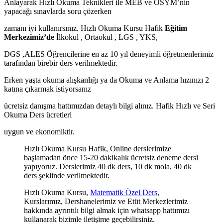
Anlayarak Hızlı Okuma Teknikleri ile MEB ve ÖSYM’nin
yapacağı sınavlarda soru çözerken
zamanı iyi kullanırsınız. Hızlı Okuma Kursu Hafik
Eğitim
Merkezimiz’de
İlkokul , Ortaokul , LGS , YKS,
DGS ,ALES Öğrencilerine en az 10 yıl deneyimli öğretmenlerimiz
tarafından birebir ders verilmektedir.
Erken yaşta okuma alışkanlığı ya da Okuma ve Anlama hızınızı 2
katına çıkarmak istiyorsanız
ücretsiz danışma hattımızdan detaylı bilgi alınız. Hafik Hızlı ve Seri
Okuma Ders ücretleri
uygun ve ekonomiktir.
Hızlı Okuma Kursu Hafik, Online derslerimize
başlamadan önce 15-20 dakikalık ücretsiz deneme dersi
yapıyoruz. Derslerimiz 40 dk ders, 10 dk mola, 40 dk
ders şeklinde verilmektedir.
Hızlı Okuma Kursu,
Matematik Özel Ders
,
Kurslarımız, Dershanelerimiz ve Etüt Merkezlerimiz
hakkında ayrıntılı bilgi almak için whatsapp hattımızı
kullanarak bizimle iletişime geçebilirsiniz.