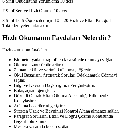
6.Sınıf Okuduğunu Yorumlama 10 ders
7.Sınıf Seri ve Hızlı Okuma 10 ders
8.Sınıf LGS Öğrencileri için 10 – 20 Hızlı ve Etkin Paragraf
Taktikleri yeterli olacaktır.
Hızlı Okumanın Faydaları Nelerdir?
Hızlı okumanın faydaları :
Bir metni yada paragrafı en kısa sürede okumayı sağlar.
Okuma hızını süratle arttırır.
Zamanı etkili ve verimli kullanmayı öğretir.
Okul Başarısını Arttırarak Soruları Odaklanarak Çözmeyi
sağlar.
Bilgi ve Kavram Dağarcığınızı Zenginleştirir.
Bakış açısını genişletir.
Düzenli Olarak Kitap Okuma Alışkanlığı Edinmenizi
Kolaylaştırır.
Anlama becerilerini geliştirir.
Stresten Uzak ve Beyninizi Kontrol Altına almanızı sağlar.
Paragraf Sorularını Etkili ve Doğru Çözme Konusunda
Başarılı olursunuz.
Mesleki yaşamda beceri sağlar.