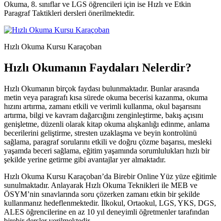
Okuma, 8. sınıflar ve LGS öğrencileri için ise Hızlı ve Etkin
Paragraf Taktikleri dersleri önerilmektedir.
Hızlı Okuma Kursu Karaçoban
Hızlı Okumanın Faydaları Nelerdir?
Hızlı Okumanın birçok faydası bulunmaktadır. Bunlar arasında
metin veya paragrafı kısa sürede okuma becerisi kazanma, okuma
hızını artırma, zamanı etkili ve verimli kullanma, okul başarısını
artırma, bilgi ve kavram dağarcığını zenginleştirme, bakış açısını
genişletme, düzenli olarak kitap okuma alışkanlığı edinme, anlama
becerilerini geliştirme, stresten uzaklaşma ve beyin kontrolünü
sağlama, paragraf sorularını etkili ve doğru çözme başarısı, mesleki
yaşamda beceri sağlama, eğitim yaşamında sorumlulukları hızlı bir
şekilde yerine getirme gibi avantajlar yer almaktadır.
Hızlı Okuma Kursu Karaçoban’da Birebir Online Yüz yüze eğitimle
sunulmaktadır. Anlayarak Hızlı Okuma Teknikleri ile MEB ve
ÖSYM’nin sınavlarında soru çözerken zamanı etkin bir şekilde
kullanmanız hedeflenmektedir. İlkokul, Ortaokul, LGS, YKS, DGS,
ALES öğrencilerine en az 10 yıl deneyimli öğretmenler tarafından
birebir dersler verilmektedir.