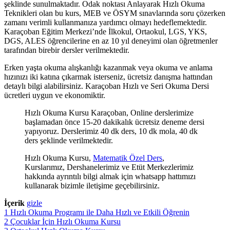
şeklinde sunulmaktadır. Odak noktası Anlayarak Hızlı Okuma
Teknikleri olan bu kurs, MEB ve ÖSYM sınavlarında soru çözerken
zamanı verimli kullanmanıza yardımcı olmayı hedeflemektedir.
Karaçoban Eğitim Merkezi’nde İlkokul, Ortaokul, LGS, YKS,
DGS, ALES öğrencilerine en az 10 yıl deneyimi olan öğretmenler
tarafından birebir dersler verilmektedir.
Erken yaşta okuma alışkanlığı kazanmak veya okuma ve anlama
hızınızı iki katına çıkarmak isterseniz, ücretsiz danışma hattından
detaylı bilgi alabilirsiniz. Karaçoban Hızlı ve Seri Okuma Dersi
ücretleri uygun ve ekonomiktir.
Hızlı Okuma Kursu Karaçoban, Online derslerimize
başlamadan önce 15-20 dakikalık ücretsiz deneme dersi
yapıyoruz. Derslerimiz 40 dk ders, 10 dk mola, 40 dk
ders şeklinde verilmektedir.
Hızlı Okuma Kursu,
Matematik Özel Ders
,
Kurslarımız, Dershanelerimiz ve Etüt Merkezlerimiz
hakkında ayrıntılı bilgi almak için whatsapp hattımızı
kullanarak bizimle iletişime geçebilirsiniz.
İçerik
gizle
1
Hızlı Okuma Programı ile Daha Hızlı ve Etkili Öğrenin
2
Çocuklar İçin Hızlı Okuma Kursu