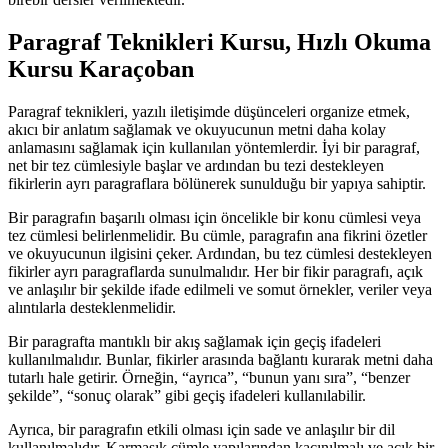
Paragraf Teknikleri Kursu, Hızlı Okuma
Kursu Karaçoban
Paragraf teknikleri, yazılı iletişimde düşünceleri organize etmek,
akıcı bir anlatım sağlamak ve okuyucunun metni daha kolay
anlamasını sağlamak için kullanılan yöntemlerdir. İyi bir paragraf,
net bir tez cümlesiyle başlar ve ardından bu tezi destekleyen
fikirlerin ayrı paragraflara bölünerek sunulduğu bir yapıya sahiptir.
Bir paragrafın başarılı olması için öncelikle bir konu cümlesi veya
tez cümlesi belirlenmelidir. Bu cümle, paragrafın ana fikrini özetler
ve okuyucunun ilgisini çeker. Ardından, bu tez cümlesi destekleyen
fikirler ayrı paragraflarda sunulmalıdır. Her bir fikir paragrafı, açık
ve anlaşılır bir şekilde ifade edilmeli ve somut örnekler, veriler veya
alıntılarla desteklenmelidir.
Bir paragrafta mantıklı bir akış sağlamak için geçiş ifadeleri
kullanılmalıdır. Bunlar, fikirler arasında bağlantı kurarak metni daha
tutarlı hale getirir. Örneğin, “ayrıca”, “bunun yanı sıra”, “benzer
şekilde”, “sonuç olarak” gibi geçiş ifadeleri kullanılabilir.
Ayrıca, bir paragrafın etkili olması için sade ve anlaşılır bir dil
kullanılmalıdır. Karmaşık cümle yapılarından kaçınılmalı ve açık bir