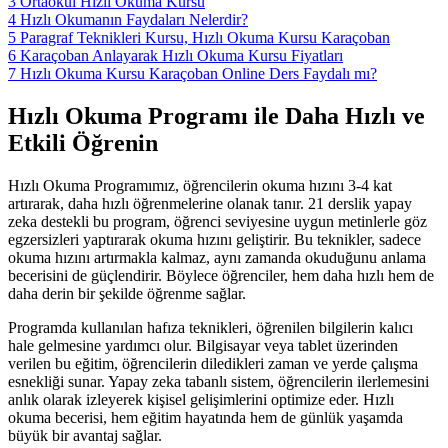
3
Ortaokul Hızlı Okuma Kursu
4
Hızlı Okumanın Faydaları Nelerdir?
5
Paragraf Teknikleri Kursu, Hızlı Okuma Kursu Karaçoban
6
Karaçoban Anlayarak Hızlı Okuma Kursu Fiyatları
7
Hızlı Okuma Kursu Karaçoban Online Ders Faydalı mı?
Hızlı Okuma Programı ile Daha Hızlı ve
Etkili Öğrenin
Hızlı Okuma Programımız, öğrencilerin okuma hızını 3-4 kat
artırarak, daha hızlı öğrenmelerine olanak tanır. 21 derslik yapay
zeka destekli bu program, öğrenci seviyesine uygun metinlerle göz
egzersizleri yaptırarak okuma hızını geliştirir. Bu teknikler, sadece
okuma hızını artırmakla kalmaz, aynı zamanda okuduğunu anlama
becerisini de güçlendirir. Böylece öğrenciler, hem daha hızlı hem de
daha derin bir şekilde öğrenme sağlar.
Programda kullanılan hafıza teknikleri, öğrenilen bilgilerin kalıcı
hale gelmesine yardımcı olur. Bilgisayar veya tablet üzerinden
verilen bu eğitim, öğrencilerin diledikleri zaman ve yerde çalışma
esnekliği sunar. Yapay zeka tabanlı sistem, öğrencilerin ilerlemesini
anlık olarak izleyerek kişisel gelişimlerini optimize eder. Hızlı
okuma becerisi, hem eğitim hayatında hem de günlük yaşamda
büyük bir avantaj sağlar.