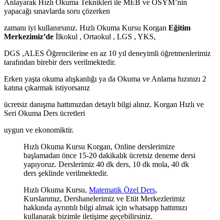
Anlayarak Hızlı Okuma Teknikleri ile MEB ve ÖSYM’nin
yapacağı sınavlarda soru çözerken
zamanı iyi kullanırsınız. Hızlı Okuma Kursu Korgan
Eğitim
Merkezimiz’de
İlkokul , Ortaokul , LGS , YKS,
DGS ,ALES Öğrencilerine en az 10 yıl deneyimli öğretmenlerimiz
tarafından birebir ders verilmektedir.
Erken yaşta okuma alışkanlığı ya da Okuma ve Anlama hızınızı 2
katına çıkarmak istiyorsanız
ücretsiz danışma hattımızdan detaylı bilgi alınız. Korgan Hızlı ve
Seri Okuma Ders ücretleri
uygun ve ekonomiktir.
Hızlı Okuma Kursu Korgan, Online derslerimize
başlamadan önce 15-20 dakikalık ücretsiz deneme dersi
yapıyoruz. Derslerimiz 40 dk ders, 10 dk mola, 40 dk
ders şeklinde verilmektedir.
Hızlı Okuma Kursu,
Matematik Özel Ders
,
Kurslarımız, Dershanelerimiz ve Etüt Merkezlerimiz
hakkında ayrıntılı bilgi almak için whatsapp hattımızı
kullanarak bizimle iletişime geçebilirsiniz.