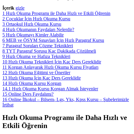
İçerik
gizle
1
Hızlı Okuma Programı ile Daha Hızlı ve Etkili Öğrenin
2
Çocuklar İçin Hızlı Okuma Kursu
3
Ortaokul Hızlı Okuma Kursu
4
Hızlı Okumanın Faydaları Nelerdir?
5
Hızlı Okumayı Kimler Alabilir
6
MEB ve ÖSYM Sınavları İçin Hızlı Paragraf Kursu
7
Paragraf Soruları Çözme Teknikleri
8
TYT Paragraf Sorusu Kaç Dakikada Çözülmeli
9
Hızlı Okuma ve Hafıza Teknikleri
10
Hızlı Okuma Teknikleri İçin Kaç Ders Gereklidir
11
Korgan Anlayarak Hızlı Okuma Kursu Fiyatları
12
Hızlı Okuma Eğitimi ve Öneriler
13
Hızlı Okuma İçin Kaç Ders Gereklidir
14
Hızlı Okuma Kursu Korgan
14.1
Hızlı Okuma Kursu Korgan Almak İsteyenler
15
Online Ders Faydalımı?
16
Online İlkokul – Bilsem- Lgs, Yks, Kpss Kursu – Şubelerimizle
İrtibat
Hızlı Okuma Programı ile Daha Hızlı ve
Etkili Öğrenin