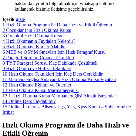
hakkında ayrıntılı bilgi almak için whatsapp hattımızı
kullanarak bizimle iletişime geçebilirsiniz.
İçerik
gizle
1
Hızlı Okuma Programı ile Daha Hızlı ve Etkili Öğrenin
2
Çocuklar İçin Hızlı Okuma Kursu
3
Ortaokul Hızlı Okuma Kursu
4
Hızlı Okumanın Faydaları Nelerdir?
5
Hızlı Okumayı Kimler Alabilir
6
MEB ve ÖSYM Sınavları İçin Hızlı Paragraf Kursu
7
Paragraf Soruları Çözme Teknikleri
8
TYT Paragraf Sorusu Kaç Dakikada Çözülmeli
9
Hızlı Okuma ve Hafıza Teknikleri
10
Hızlı Okuma Teknikleri İçin Kaç Ders Gereklidir
11
Marmaraereğlisi Anlayarak Hızlı Okuma Kursu Fiyatları
12
Hızlı Okuma Eğitimi ve Öneriler
13
Hızlı Okuma Kursu Marmaraereğlisi
13.1
Hızlı Okuma Kursu Marmaraereğlisi Almak İsteyenler
14
Online Ders Faydalı mı?
15
Online İlkokul – Bilsem- Lgs, Yks, Kpss Kursu – Şubelerimizle
İrtibat
Hızlı Okuma Programı ile Daha Hızlı ve
Etkili Öğrenin