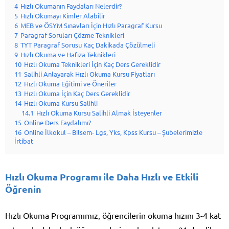
4
Hızlı Okumanın Faydaları Nelerdir?
5
Hızlı Okumayı Kimler Alabilir
6
MEB ve ÖSYM Sınavları İçin Hızlı Paragraf Kursu
7
Paragraf Soruları Çözme Teknikleri
8
TYT Paragraf Sorusu Kaç Dakikada Çözülmeli
9
Hızlı Okuma ve Hafıza Teknikleri
10
Hızlı Okuma Teknikleri İçin Kaç Ders Gereklidir
11
Salihli Anlayarak Hızlı Okuma Kursu Fiyatları
12
Hızlı Okuma Eğitimi ve Öneriler
13
Hızlı Okuma İçin Kaç Ders Gereklidir
14
Hızlı Okuma Kursu Salihli
14.1
Hızlı Okuma Kursu Salihli Almak İsteyenler
15
Online Ders Faydalımı?
16
Online İlkokul – Bilsem- Lgs, Yks, Kpss Kursu – Şubelerimizle
İrtibat
Hızlı Okuma Programı ile Daha Hızlı ve Etkili
Öğrenin
Hızlı Okuma Programımız, öğrencilerin okuma hızını 3-4 kat