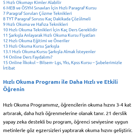
5
Hızlı Okumayı Kimler Alabilir
6
MEB ve ÖSYM Sınavları İçin Hızlı Paragraf Kursu
7
Paragraf Soruları Çözme Teknikleri
8
TYT Paragraf Sorusu Kaç Dakikada Çözülmeli
9
Hızlı Okuma ve Hafıza Teknikleri
10
Hızlı Okuma Teknikleri İçin Kaç Ders Gereklidir
11
Şarkışla Anlayarak Hızlı Okuma Kursu Fiyatları
12
Hızlı Okuma Eğitimi ve Öneriler
13
Hızlı Okuma Kursu Şarkışla
13.1
Hızlı Okuma Kursu Şarkışla Almak İsteyenler
14
Online Ders Faydalımı?
15
Online İlkokul – Bilsem- Lgs, Yks, Kpss Kursu – Şubelerimizle
İrtibat
Hızlı Okuma Programı ile Daha Hızlı ve Etkili
Öğrenin
Hızlı Okuma Programımız, öğrencilerin okuma hızını 3-4 kat
artırarak, daha hızlı öğrenmelerine olanak tanır. 21 derslik
yapay zeka destekli bu program, öğrenci seviyesine uygun
metinlerle göz egzersizleri yaptırarak okuma hızını geliştirir.