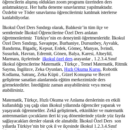
öğrencilerin alışmış oldukları zoom programı üzerinden ders
anlatmaktayız. Her hafta deneme sınavlarımız yapılmaktadır.
Özdebir ve Töder sınavlarına öğrencilerimiz katılmak isterlerse
katılabiliyorlar.
İlkokul Özel Ders Sındırgı olarak, Balıkesir’in tüm ilçe ve
semtlerinde İlkokul Öğrencilerine Özel Ders anlatan
öğretmenlerimiz Türkiye’nin en deneyimli öğretmenleridir. İlkokul
Özel Ders Sındırgı, Savaştepe, Burhaniye, Dursunbey, Ayvalık,
Bandırma, Bigadiç, Kepsut, Erdek, Gömeç, Manyas, İvrindi,
Susurluk, Havran, Edremit, Gönen, Balya, Karesi, Altıeylül,
Marmara, ilçelerinde
ilkokul özel ders
arayanlar , 1.2.3.4.Sınıf
ilkokul öğrencilerine Matematik , Türkçe , Temel Matematik, Ritmik
Sayma, İngilizce, Zeka Oyunları,
Hızlı Okuma Kursu
, Robotik
Kodlama, Satranç, Zeka Küpü , Güzel Konuşma ve Beceri
geliştirme sanatları alanlarında eğitim merkezimizde ders
görmektedirler. İstediğiniz zaman arayabilirsiniz veya mesaj
atabilirsiniz.
Matematik, Türkçe, Hızlı Okuma ve Anlama derslerinin en etkili
kullanıldığı yaş çağı olan ilkokul yıllarında öğrenciler yaparak ve
yaşayarak öğrenmeliler. Zekâ geliştirmek, etkinlikler ve matematik
antrenmanları çocukların ileri ki yaş dönemlerinde yüzde yüz fayda
sağlayacakları dersler olarak ele alınabilir. İlkokul Özel Ders son
yıllarda Türkiye’nin bir çok il ve ilçesinde ilkokul 1.2.3.4.Sınıf