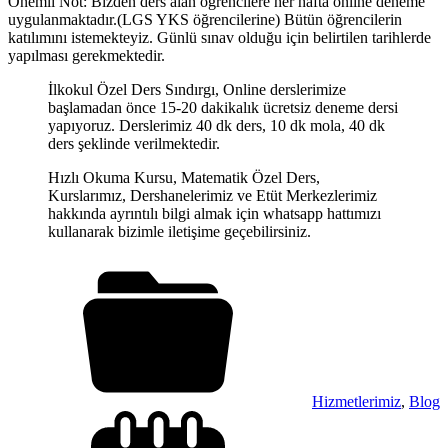
Önemli Not: Bizden ders alan öğrencilere her hafta online deneme
uygulanmaktadır.(LGS YKS öğrencilerine) Bütün öğrencilerin
katılımını istemekteyiz. Günlü sınav olduğu için belirtilen tarihlerde
yapılması gerekmektedir.
İlkokul Özel Ders Sındırgı, Online derslerimize
başlamadan önce 15-20 dakikalık ücretsiz deneme dersi
yapıyoruz. Derslerimiz 40 dk ders, 10 dk mola, 40 dk
ders şeklinde verilmektedir.
Hızlı Okuma Kursu, Matematik Özel Ders,
Kurslarımız, Dershanelerimiz ve Etüt Merkezlerimiz
hakkında ayrıntılı bilgi almak için whatsapp hattımızı
kullanarak bizimle iletişime geçebilirsiniz.
Hizmetlerimiz
,
Blog