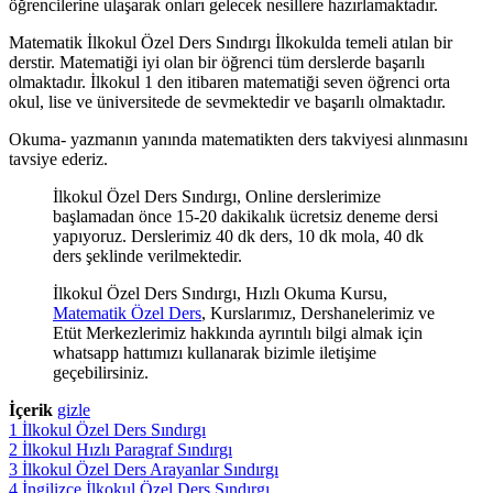
öğrencilerine ulaşarak onları gelecek nesillere hazırlamaktadır.
Matematik İlkokul Özel Ders Sındırgı İlkokulda temeli atılan bir
derstir. Matematiği iyi olan bir öğrenci tüm derslerde başarılı
olmaktadır. İlkokul 1 den itibaren matematiği seven öğrenci orta
okul, lise ve üniversitede de sevmektedir ve başarılı olmaktadır.
Okuma- yazmanın yanında matematikten ders takviyesi alınmasını
tavsiye ederiz.
İlkokul Özel Ders Sındırgı, Online derslerimize
başlamadan önce 15-20 dakikalık ücretsiz deneme dersi
yapıyoruz. Derslerimiz 40 dk ders, 10 dk mola, 40 dk
ders şeklinde verilmektedir.
İlkokul Özel Ders Sındırgı, Hızlı Okuma Kursu,
Matematik Özel Ders
, Kurslarımız, Dershanelerimiz ve
Etüt Merkezlerimiz hakkında ayrıntılı bilgi almak için
whatsapp hattımızı kullanarak bizimle iletişime
geçebilirsiniz.
İçerik
gizle
1
İlkokul Özel Ders Sındırgı
2
İlkokul Hızlı Paragraf Sındırgı
3
İlkokul Özel Ders Arayanlar Sındırgı
4
İngilizce İlkokul Özel Ders Sındırgı