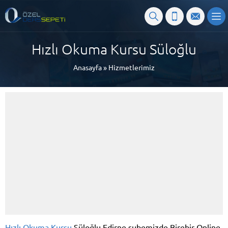
Hızlı Okuma Kursu Süloğlu
Anasayfa
»
Hizmetlerimiz
Hızlı Okuma Kursu
Süloğlu Edirne şubemizde Birebir Online