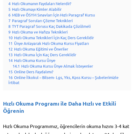
4
Hızlı Okumanın Faydaları Nelerdir?
5
Hızlı Okumayı Kimler Alabilir
6
MEB ve ÖSYM Sınavları İçin Hızlı Paragraf Kursu
7
Paragraf Soruları Çözme Teknikleri
8
TYT Paragraf Sorusu Kaç Dakikada Çözülmeli
9
Hızlı Okuma ve Hafıza Teknikleri
10
Hızlı Okuma Teknikleri İçin Kaç Ders Gereklidir
11
Ünye Anlayarak Hızlı Okuma Kursu Fiyatları
12
Hızlı Okuma Eğitimi ve Öneriler
13
Hızlı Okuma İçin Kaç Ders Gereklidir
14
Hızlı Okuma Kursu Ünye
14.1
Hızlı Okuma Kursu Ünye Almak İsteyenler
15
Online Ders Faydalımı?
16
Online İlkokul – Bilsem- Lgs, Yks, Kpss Kursu – Şubelerimizle
İrtibat
Hızlı Okuma Programı ile Daha Hızlı ve Etkili
Öğrenin
Hızlı Okuma Programımız, öğrencilerin okuma hızını 3-4 kat