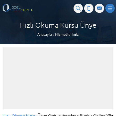
Hızlı Okuma Kursu Ünye
Anasayfa
»
Hizmetlerimiz
Hızlı Okuma Kursu
Ünye Ordu şubemizde Birebir Online Yüz