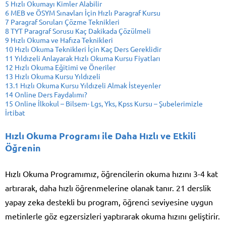
5
Hızlı Okumayı Kimler Alabilir
6
MEB ve ÖSYM Sınavları İçin Hızlı Paragraf Kursu
7
Paragraf Soruları Çözme Teknikleri
8
TYT Paragraf Sorusu Kaç Dakikada Çözülmeli
9
Hızlı Okuma ve Hafıza Teknikleri
10
Hızlı Okuma Teknikleri İçin Kaç Ders Gereklidir
11
Yıldızeli Anlayarak Hızlı Okuma Kursu Fiyatları
12
Hızlı Okuma Eğitimi ve Öneriler
13
Hızlı Okuma Kursu Yıldızeli
13.1
Hızlı Okuma Kursu Yıldızeli Almak İsteyenler
14
Online Ders Faydalımı?
15
Online İlkokul – Bilsem- Lgs, Yks, Kpss Kursu – Şubelerimizle
İrtibat
Hızlı Okuma Programı ile Daha Hızlı ve Etkili
Öğrenin
Hızlı Okuma Programımız, öğrencilerin okuma hızını 3-4 kat
artırarak, daha hızlı öğrenmelerine olanak tanır. 21 derslik
yapay zeka destekli bu program, öğrenci seviyesine uygun
metinlerle göz egzersizleri yaptırarak okuma hızını geliştirir.