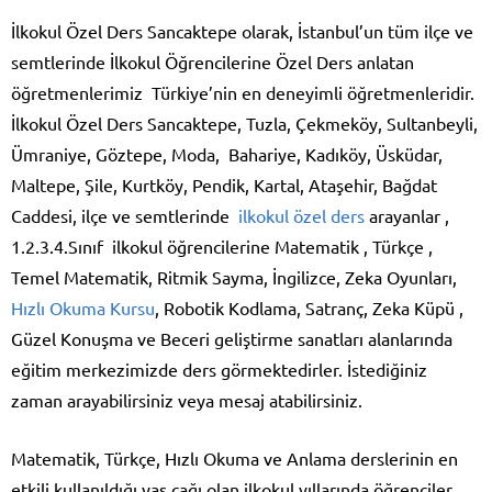
İlkokul Özel Ders Sancaktepe olarak, İstanbul’un tüm ilçe ve
semtlerinde İlkokul Öğrencilerine Özel Ders anlatan
öğretmenlerimiz Türkiye’nin en deneyimli öğretmenleridir.
İlkokul Özel Ders Sancaktepe, Tuzla, Çekmeköy, Sultanbeyli,
Ümraniye, Göztepe, Moda, Bahariye, Kadıköy, Üsküdar,
Maltepe, Şile, Kurtköy, Pendik, Kartal, Ataşehir, Bağdat
Caddesi, ilçe ve semtlerinde
ilkokul özel ders
arayanlar ,
1.2.3.4.Sınıf ilkokul öğrencilerine Matematik , Türkçe ,
Temel Matematik, Ritmik Sayma, İngilizce, Zeka Oyunları,
Hızlı Okuma Kursu
, Robotik Kodlama, Satranç, Zeka Küpü ,
Güzel Konuşma ve Beceri geliştirme sanatları alanlarında
eğitim merkezimizde ders görmektedirler. İstediğiniz
zaman arayabilirsiniz veya mesaj atabilirsiniz.
Matematik, Türkçe, Hızlı Okuma ve Anlama derslerinin en
etkili kullanıldığı yaş çağı olan ilkokul yıllarında öğrenciler