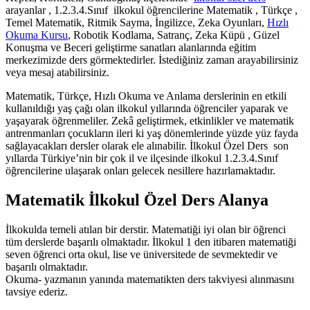
arayanlar , 1.2.3.4.Sınıf ilkokul öğrencilerine Matematik , Türkçe ,
Temel Matematik, Ritmik Sayma, İngilizce, Zeka Oyunları,
Hızlı
Okuma Kursu
, Robotik Kodlama, Satranç, Zeka Küpü , Güzel
Konuşma ve Beceri geliştirme sanatları alanlarında eğitim
merkezimizde ders görmektedirler. İstediğiniz zaman arayabilirsiniz
veya mesaj atabilirsiniz.
Matematik, Türkçe, Hızlı Okuma ve Anlama derslerinin en etkili
kullanıldığı yaş çağı olan ilkokul yıllarında öğrenciler yaparak ve
yaşayarak öğrenmeliler. Zekâ geliştirmek, etkinlikler ve matematik
antrenmanları çocukların ileri ki yaş dönemlerinde yüzde yüz fayda
sağlayacakları dersler olarak ele alınabilir. İlkokul Özel Ders son
yıllarda Türkiye’nin bir çok il ve ilçesinde ilkokul 1.2.3.4.Sınıf
öğrencilerine ulaşarak onları gelecek nesillere hazırlamaktadır.
Matematik İlkokul Özel Ders Alanya
İlkokulda temeli atılan bir derstir. Matematiği iyi olan bir öğrenci
tüm derslerde başarılı olmaktadır. İlkokul 1 den itibaren matematiği
seven öğrenci orta okul, lise ve üniversitede de sevmektedir ve
başarılı olmaktadır.
Okuma- yazmanın yanında matematikten ders takviyesi alınmasını
tavsiye ederiz.