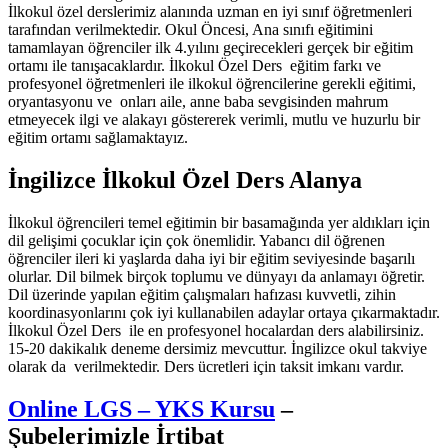
İlkokul özel derslerimiz alanında uzman en iyi sınıf öğretmenleri
tarafından verilmektedir. Okul Öncesi, Ana sınıfı eğitimini
tamamlayan öğrenciler ilk 4.yılını geçirecekleri gerçek bir eğitim
ortamı ile tanışacaklardır. İlkokul Özel Ders eğitim farkı ve
profesyonel öğretmenleri ile ilkokul öğrencilerine gerekli eğitimi,
oryantasyonu ve onları aile, anne baba sevgisinden mahrum
etmeyecek ilgi ve alakayı göstererek verimli, mutlu ve huzurlu bir
eğitim ortamı sağlamaktayız.
İngilizce İlkokul Özel Ders Alanya
İlkokul öğrencileri temel eğitimin bir basamağında yer aldıkları için
dil gelişimi çocuklar için çok önemlidir. Yabancı dil öğrenen
öğrenciler ileri ki yaşlarda daha iyi bir eğitim seviyesinde başarılı
olurlar. Dil bilmek birçok toplumu ve dünyayı da anlamayı öğretir.
Dil üzerinde yapılan eğitim çalışmaları hafızası kuvvetli, zihin
koordinasyonlarını çok iyi kullanabilen adaylar ortaya çıkarmaktadır.
İlkokul Özel Ders ile en profesyonel hocalardan ders alabilirsiniz.
15-20 dakikalık deneme dersimiz mevcuttur. İngilizce okul takviye
olarak da verilmektedir. Ders ücretleri için taksit imkanı vardır.
Online LGS – YKS Kursu
–
Şubelerimizle İrtibat