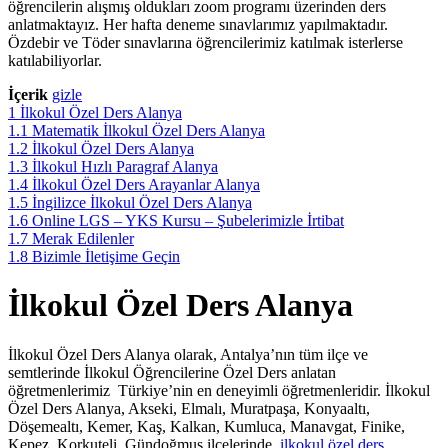
öğrencilerin alışmış oldukları zoom programı üzerinden ders
anlatmaktayız. Her hafta deneme sınavlarımız yapılmaktadır.
Özdebir ve Töder sınavlarına öğrencilerimiz katılmak isterlerse
katılabiliyorlar.
İçerik
gizle
1
İlkokul Özel Ders Alanya
1.1
Matematik İlkokul Özel Ders Alanya
1.2
İlkokul Özel Ders Alanya
1.3
İlkokul Hızlı Paragraf Alanya
1.4
İlkokul Özel Ders Arayanlar Alanya
1.5
İngilizce İlkokul Özel Ders Alanya
1.6
Online LGS – YKS Kursu – Şubelerimizle İrtibat
1.7
Merak Edilenler
1.8
Bizimle İletişime Geçin
İlkokul Özel Ders Alanya
İlkokul Özel Ders Alanya olarak, Antalya’nın tüm ilçe ve
semtlerinde İlkokul Öğrencilerine Özel Ders anlatan
öğretmenlerimiz Türkiye’nin en deneyimli öğretmenleridir. İlkokul
Özel Ders Alanya, Akseki, Elmalı, Muratpaşa, Konyaaltı,
Döşemealtı, Kemer, Kaş, Kalkan, Kumluca, Manavgat, Finike,
Kepez, Korkuteli, Gündoğmuş ilçelerinde
ilkokul özel ders