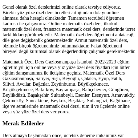
Genel olarak özel derslerimizi online olarak tavsiye ediyoruz.
Birebir yüz yüze özel ders ücretleri arttığından dolayı online
alınması daha hesaplı olmaktadır. Tamamen tecrübeli öğretmen
kadrosu ile çalışıyoruz. Online matematik özel ders, ilkokul
matematik özel ders, fransızca matematik özel ders, derslerinde ücret
farklılıkları görülmektedir. Matematik özel ders öğretmeni anlatacağı
dile göre değişkenlik göstermektedir. Armut matematik özel ders,
bizimde birçok öğretmenimiz bulunmaktadır. Fakat öğretmeni
bireysel değil kurumsal olarak değerlendirip çalışmak gerekmektedir.
Matematik Özel Ders Gaziosmanpaşa İstanbul 2022-2023 eğitim
öğretim yılı için online veya yüz yüze özel ders fiyatları için lütfen
eğitim danışmanımız ile iletişime geçiniz. Matematik Özel Ders
Gaziosmanpaşa, Sarıyer, Şişli, Beyoğlu, Çatalca, Eyüp, Fatih,
Silivri, Avcılar, Bağcılar, Zeytinburnu, Büyükçekmece,
Küçükçekmece, Bakırköy, Bayrampaşa, Bahçelievler, Güngören,
Beylikdüzü, Başakşehir, Sultanbeyli, Esenler, Esenyurt, Arnavutköy,
Çekmeköy, Sancaktepe, Beykoz, Beşiktaş, Sultangazi, Kağıthane,
ilçe ve semtlerinde matematik özel dersi, tüm il ve ilçelerde online
veya yüz yüze özel ders veriyoruz.
Merak Edilenler
Ders almaya başlamadan önce, ücretsiz deneme imkanımız var