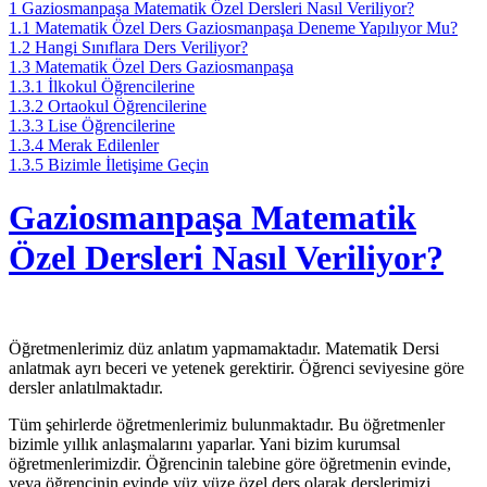
1
Gaziosmanpaşa Matematik Özel Dersleri Nasıl Veriliyor?
1.1
Matematik Özel Ders Gaziosmanpaşa Deneme Yapılıyor Mu?
1.2
Hangi Sınıflara Ders Veriliyor?
1.3
Matematik Özel Ders Gaziosmanpaşa
1.3.1
İlkokul Öğrencilerine
1.3.2
Ortaokul Öğrencilerine
1.3.3
Lise Öğrencilerine
1.3.4
Merak Edilenler
1.3.5
Bizimle İletişime Geçin
Gaziosmanpaşa Matematik
Özel Dersleri Nasıl Veriliyor?
Öğretmenlerimiz düz anlatım yapmamaktadır. Matematik Dersi
anlatmak ayrı beceri ve yetenek gerektirir. Öğrenci seviyesine göre
dersler anlatılmaktadır.
Tüm şehirlerde öğretmenlerimiz bulunmaktadır. Bu öğretmenler
bizimle yıllık anlaşmalarını yaparlar. Yani bizim kurumsal
öğretmenlerimizdir. Öğrencinin talebine göre öğretmenin evinde,
veya öğrencinin evinde yüz yüze özel ders olarak derslerimizi