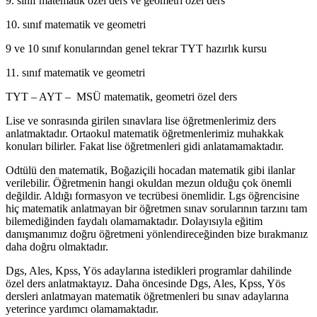
9. sınıf matematik özel ders ve geometri özel ders
10. sınıf matematik ve geometri
9 ve 10 sınıf konularından genel tekrar TYT hazırlık kursu
11. sınıf matematik ve geometri
TYT – AYT – MSÜ matematik, geometri özel ders
Lise ve sonrasında girilen sınavlara lise öğretmenlerimiz ders
anlatmaktadır. Ortaokul matematik öğretmenlerimiz muhakkak
konuları bilirler. Fakat lise öğretmenleri gidi anlatamamaktadır.
Odtülü den matematik, Boğaziçili hocadan matematik gibi ilanlar
verilebilir. Öğretmenin hangi okuldan mezun olduğu çok önemli
değildir. Aldığı formasyon ve tecrübesi önemlidir. Lgs öğrencisine
hiç matematik anlatmayan bir öğretmen sınav sorularının tarzını tam
bilemediğinden faydalı olamamaktadır. Dolayısıyla eğitim
danışmanımız doğru öğretmeni yönlendireceğinden bize bırakmanız
daha doğru olmaktadır.
Dgs, Ales, Kpss, Yös adaylarına istedikleri programlar dahilinde
özel ders anlatmaktayız. Daha öncesinde Dgs, Ales, Kpss, Yös
dersleri anlatmayan matematik öğretmenleri bu sınav adaylarına
yeterince yardımcı olamamaktadır.