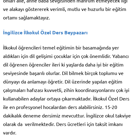
onları aile, anne baba sevgisinden mahrum etmeyecek ilgi
ve alakayı göstererek verimli, mutlu ve huzurlu bir eğitim
ortamı sağlamaktayız.
İngilizce İlkokul Özel Ders Beypazarı
İlkokul öğrencileri temel eğitimin bir basamağında yer
aldıkları için dil gelişimi çocuklar için çok önemlidir. Yabancı
dil öğrenen öğrenciler ileri ki yaşlarda daha iyi bir eğitim
seviyesinde başarılı olurlar. Dil bilmek birçok toplumu ve
dünyayı da anlamayı öğretir. Dil üzerinde yapılan eğitim
çalışmaları hafızası kuvvetli, zihin koordinasyonlarını çok iyi
kullanabilen adaylar ortaya çıkarmaktadır. İlkokul Özel Ders
ile en profesyonel hocalardan ders alabilirsiniz. 15-20
dakikalık deneme dersimiz mevcuttur. İngilizce okul takviye
olarak da verilmektedir. Ders ücretleri için taksit imkanı
vardır.