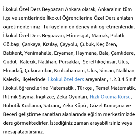
İlkokul Özel Ders Beypazarı Ankara olarak, Ankara’nın tüm
ilçe ve semtlerinde İlkokul Öğrencilerine Özel Ders anlatan
öğretmenlerimiz Türkiye’nin en deneyimli öğretmenleridir.
İlkokul Özel Ders Beypazarı, Etimesgut, Mamak, Polatlı,
Gölbaşı, Çankaya, Kızılay, Çayyolu, Çubuk, Keçiören,
Batıkent, Yenimahalle, Eryaman, Haymana, Bala, Çamlıdere,
Güdül, Kalecik, Nallıhan, Pursaklar, Şereflikoçhisar, Ulus,
Elmadağ, Çukurambar, Kızılcahamam, Ulus, Sincan, Nallıhan,
Kalecik, ilçelerinde
ilkokul özel ders
arayanlar , 1.2.3.4.Sınıf
ilkokul öğrencilerine Matematik , Türkçe , Temel Matematik,
Ritmik Sayma, İngilizce, Zeka Oyunları,
Hızlı Okuma Kursu
,
Robotik Kodlama, Satranç, Zeka Küpü , Güzel Konuşma ve
Beceri geliştirme sanatları alanlarında eğitim merkezimizde
ders görmektedirler. İstediğiniz zaman arayabilirsiniz veya
mesaj atabilirsiniz.