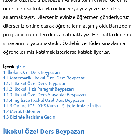
öğretmen kadrolarıyla online veya yüz yüze özel ders
anlatmaktayız. Dilerseniz evinize öğretmen gönderiyoruz,
dilerseniz online olarak öğrencilerin alışmış oldukları zoom
programı üzerinden ders anlatmaktayız. Her hafta deneme
sınavlarımız yapılmaktadır. Özdebir ve Töder sınavlarına
öğrencilerimiz katılmak isterlerse katılabiliyorlar.
İçerik
gizle
1
İlkokul Özel Ders Beypazarı
1.1
Matematik İlkokul Özel Ders Beypazarı
1.1.1
İlkokul Özel Ders Beypazarı
1.1.2
İlkokul Hızlı Paragraf Beypazarı
1.1.3
İlkokul Özel Ders Arayanlar Beypazarı
1.1.4
İngilizce İlkokul Özel Ders Beypazarı
1.1.5
Online LGS – YKS Kursu – Şubelerimizle İrtibat
1.2
Merak Edilenler
1.3
Bizimle İletişime Geçin
İlkokul Özel Ders Beypazarı