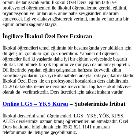
ortamı ile tanışacaklardır. İlkokul Özel Ders eğitim farkı ve
profesyonel öğretmenleri ile ilkokul öğrencilerine gerekli eğitimi,
oryantasyonu ve onları aile, anne baba sevgisinden mahrum
etmeyecek ilgi ve alakayı göstererek verimli, mutlu ve huzurlu bir
eğitim ortamı sağlamaktayız.
İngilizce İlkokul Özel Ders Erzincan
İlkokul öğrencileri temel eğitimin bir basamağında yer aldıkları için
dil gelişimi çocuklar için çok önemlidir. Yabancı dil öğrenen
öğrenciler ileri ki yaşlarda daha iyi bir eğitim seviyesinde başarılı
olurlar. Dil bilmek birçok toplumu ve dünyayı da anlamayı öğretir.
Dil üzerinde yapılan eğitim çalışmaları hafızası kuvvetli, zihin
koordinasyonlarını çok iyi kullanabilen adaylar ortaya çıkarmaktadır.
İlkokul Özel Ders ile en profesyonel hocalardan ders alabilirsiniz.
15-20 dakikalık deneme dersimiz mevcuttur. İngilizce okul takviye
olarak da verilmektedir. Ders ücretleri için taksit imkanı vardır.
Online LGS – YKS Kursu
– Şubelerimizle İrtibat
İlkokul derslerini sınıf öğretmenleri, LGS , YKS, YÖS, KPSS,
ALES derslerimizi uzman branş öğretmenleri anlatmaktadır. Özel
Ders hakkında bilgi almak için 0532 621 1141 numaralı
telefonumuz ile iletişime geçebilirsiniz.