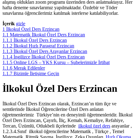
alışmış oldukları zoom programı üzerinden ders anlatmaktayız. Her
hafta deneme sınavlarımız yapılmaktadır. Özdebir ve Töder
sınavlarına öğrencilerimiz katılmak isterlerse katılabiliyorlar.
İçerik
gizle
1
İlkokul Özel Ders Erzincan
1.1
Matematik İlkokul Özel Ders Erzincan
1.1.1
İlkokul Özel Ders Erzincan
1.1.2
İlkokul Hızlı Paragraf Erzincan
1.1.3
İlkokul Özel Ders Arayanlar Erzincan
1.1.4
İngilizce İlkokul Özel Ders Erzincan
1.1.5
Online LGS – YKS Kursu – Şubelerimizle İrtibat
1.1.6
Merak Edilenler
1.1.7
Bizimle İletişime Geçin
İlkokul Özel Ders Erzincan
İlkokul Özel Ders Erzincan olarak, Erzincan’ın tüm ilçe ve
semtlerinde İlkokul Öğrencilerine Özel Ders anlatan
öğretmenlerimiz Türkiye’nin en deneyimli öğretmenleridir. İlkokul
Özel Ders Erzincan, Çayırlı, İliç, Kemah, Kemaliye, Refahiye,
Tercan, Üzümlü, Otlukbeli ilçelerinde
ilkokul özel ders
arayanlar ,
1.2.3.4.Sınıf ilkokul öğrencilerine Matematik , Türkçe , Temel
Matematik, Ritmik Sayma, İngilizce, Zeka Oyunları,
Hızlı Okuma