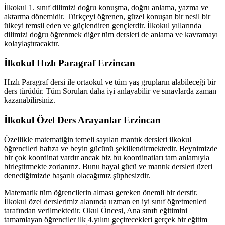
İlkokul 1. sınıf dilimizi doğru konuşma, doğru anlama, yazma ve
aktarma dönemidir. Türkçeyi öğrenen, güzel konuşan bir nesil bir
ülkeyi temsil eden ve güçlendiren gençlerdir. İlkokul yıllarında
dilimizi doğru öğrenmek diğer tüm dersleri de anlama ve kavramayı
kolaylaştıracaktır.
İlkokul Hızlı Paragraf Erzincan
Hızlı Paragraf dersi ile ortaokul ve tüm yaş grupların alabileceği bir
ders türüdür. Tüm Soruları daha iyi anlayabilir ve sınavlarda zaman
kazanabilirsiniz.
İlkokul Özel Ders Arayanlar Erzincan
Özellikle matematiğin temeli sayılan mantık dersleri ilkokul
öğrencileri hafıza ve beyin gücünü şekillendirmektedir. Beynimizde
bir çok koordinat vardır ancak biz bu koordinatları tam anlamıyla
birleştirmekte zorlanırız. Bunu hayal gücü ve mantık dersleri üzeri
denediğimizde başarılı olacağımız şüphesizdir.
Matematik tüm öğrencilerin alması gereken önemli bir derstir.
İlkokul özel derslerimiz alanında uzman en iyi sınıf öğretmenleri
tarafından verilmektedir. Okul Öncesi, Ana sınıfı eğitimini
tamamlayan öğrenciler ilk 4.yılını geçirecekleri gerçek bir eğitim