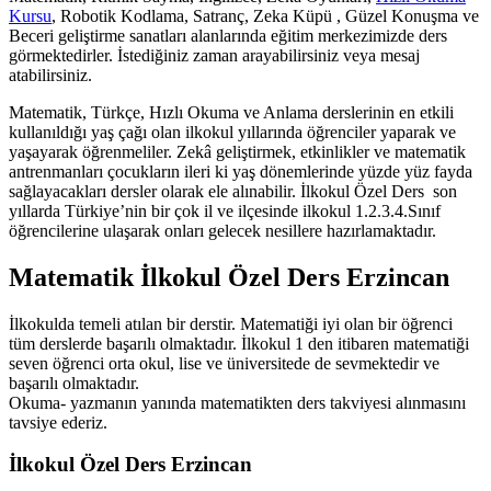
Kursu
, Robotik Kodlama, Satranç, Zeka Küpü , Güzel Konuşma ve
Beceri geliştirme sanatları alanlarında eğitim merkezimizde ders
görmektedirler. İstediğiniz zaman arayabilirsiniz veya mesaj
atabilirsiniz.
Matematik, Türkçe, Hızlı Okuma ve Anlama derslerinin en etkili
kullanıldığı yaş çağı olan ilkokul yıllarında öğrenciler yaparak ve
yaşayarak öğrenmeliler. Zekâ geliştirmek, etkinlikler ve matematik
antrenmanları çocukların ileri ki yaş dönemlerinde yüzde yüz fayda
sağlayacakları dersler olarak ele alınabilir. İlkokul Özel Ders son
yıllarda Türkiye’nin bir çok il ve ilçesinde ilkokul 1.2.3.4.Sınıf
öğrencilerine ulaşarak onları gelecek nesillere hazırlamaktadır.
Matematik İlkokul Özel Ders Erzincan
İlkokulda temeli atılan bir derstir. Matematiği iyi olan bir öğrenci
tüm derslerde başarılı olmaktadır. İlkokul 1 den itibaren matematiği
seven öğrenci orta okul, lise ve üniversitede de sevmektedir ve
başarılı olmaktadır.
Okuma- yazmanın yanında matematikten ders takviyesi alınmasını
tavsiye ederiz.
İlkokul Özel Ders Erzincan