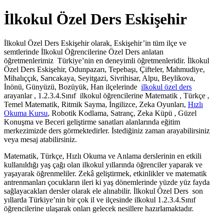
İlkokul Özel Ders Eskişehir
İlkokul Özel Ders Eskişehir olarak, Eskişehir’in tüm ilçe ve
semtlerinde İlkokul Öğrencilerine Özel Ders anlatan
öğretmenlerimiz Türkiye’nin en deneyimli öğretmenleridir. İlkokul
Özel Ders Eskişehir, Odunpazarı, Tepebaşı, Çifteler, Mahmudiye,
Mihalıççık, Sarıcakaya, Seyitgazi, Sivrihisar, Alpu, Beylikova,
İnönü, Günyüzü, Bozüyük, Han ilçelerinde
ilkokul özel ders
arayanlar , 1.2.3.4.Sınıf ilkokul öğrencilerine Matematik , Türkçe ,
Temel Matematik, Ritmik Sayma, İngilizce, Zeka Oyunları,
Hızlı
Okuma Kursu
, Robotik Kodlama, Satranç, Zeka Küpü , Güzel
Konuşma ve Beceri geliştirme sanatları alanlarında eğitim
merkezimizde ders görmektedirler. İstediğiniz zaman arayabilirsiniz
veya mesaj atabilirsiniz.
Matematik, Türkçe, Hızlı Okuma ve Anlama derslerinin en etkili
kullanıldığı yaş çağı olan ilkokul yıllarında öğrenciler yaparak ve
yaşayarak öğrenmeliler. Zekâ geliştirmek, etkinlikler ve matematik
antrenmanları çocukların ileri ki yaş dönemlerinde yüzde yüz fayda
sağlayacakları dersler olarak ele alınabilir. İlkokul Özel Ders son
yıllarda Türkiye’nin bir çok il ve ilçesinde ilkokul 1.2.3.4.Sınıf
öğrencilerine ulaşarak onları gelecek nesillere hazırlamaktadır.