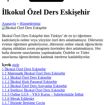
İlkokul Özel Ders Eskişehir
Anasayfa
»
Hizmetlerimiz
İlkokul Özel Ders Eskişehir tüm Türkiye’ de en iyi öğretmen
kadrolarıyla online veya yüzyüze özel ders anlatmaktayız. Dilerseniz
evinize öğretmen gönderiyoruz, dilerseniz online olarak öğrencilerin
alışmış oldukları zoom programı üzerinden ders anlatmaktayız. Her
hafta deneme sınavlarımız yapılmaktadır. Özdebir ve Töder
sınavlarına öğrencilerimiz katılmak isterlerse katılabiliyorlar.
İçerik
gizle
1
İlkokul Özel Ders Eskişehir
1.1
Matematik İlkokul Özel Ders Eskişehir
1.1.1
İlkokul Özel Ders Eskişehir
1.1.2
İlkokul Hızlı Paragraf Eskişehir
1.1.3
İlkokul Özel Ders Arayanlar Eskişehir
1.1.4
İngilizce İlkokul Özel Ders Eskişehir
1.1.5
Online LGS – YKS Kursu – Şubelerimizle İrtibat
1.1.6
Merak Edilenler
1.1.7
Bizimle İletişime Geçin