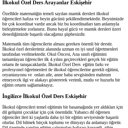
İlkokul Özel Ders Arayanlar Eskişehir
Özellikle matematiğin temeli sayılan mantık dersleri ilkokul
öğrencileri hafıza ve beyin gücünü şekillendirmektedir. Beynimizde
bir çok koordinat vardır ancak biz bu koordinatları tam anlamıyla
birleştirmekte zorlanırız. Bunu hayal gücü ve mantık dersleri üzeri
denediğimizde başarılı olacağımız şüphesizdir.
Matematik tüm öğrencilerin alması gereken önemli bir derstir.
İlkokul özel derslerimiz alanında uzman en iyi sınıf öğretmenleri
tarafından verilmektedir. Okul Öncesi, Ana sınıfı eğitimini
tamamlayan öğrenciler ilk 4.yılını geçirecekleri gerçek bir eğitim
ortamı ile tanışacaklardır. İlkokul Özel Ders eğitim farkı ve
profesyonel öğretmenleri ile ilkokul öğrencilerine gerekli eğitimi,
oryantasyonu ve onları aile, anne baba sevgisinden mahrum
etmeyecek ilgi ve alakayı göstererek verimli, mutlu ve huzurlu bir
eğitim ortamı sağlamaktayız.
İngilizce İlkokul Özel Ders Eskişehir
İlkokul öğrencileri temel eğitimin bir basamağında yer aldıkları için
dil gelişimi çocuklar için çok önemlidir. Yabancı dil öğrenen
öğrenciler ileri ki yaşlarda daha iyi bir eğitim seviyesinde başarılı
olurlar. Dil bilmek birçok toplumu ve dünyayı da anlamayı öğretir.
Dil üzerinde yapılan eğitim çalışmaları hafızası kuvvetli, zihin