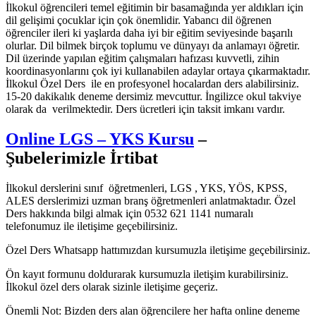
İlkokul öğrencileri temel eğitimin bir basamağında yer aldıkları için
dil gelişimi çocuklar için çok önemlidir. Yabancı dil öğrenen
öğrenciler ileri ki yaşlarda daha iyi bir eğitim seviyesinde başarılı
olurlar. Dil bilmek birçok toplumu ve dünyayı da anlamayı öğretir.
Dil üzerinde yapılan eğitim çalışmaları hafızası kuvvetli, zihin
koordinasyonlarını çok iyi kullanabilen adaylar ortaya çıkarmaktadır.
İlkokul Özel Ders ile en profesyonel hocalardan ders alabilirsiniz.
15-20 dakikalık deneme dersimiz mevcuttur. İngilizce okul takviye
olarak da verilmektedir. Ders ücretleri için taksit imkanı vardır.
Online LGS – YKS Kursu
–
Şubelerimizle İrtibat
İlkokul derslerini sınıf öğretmenleri, LGS , YKS, YÖS, KPSS,
ALES derslerimizi uzman branş öğretmenleri anlatmaktadır. Özel
Ders hakkında bilgi almak için 0532 621 1141 numaralı
telefonumuz ile iletişime geçebilirsiniz.
Özel Ders Whatsapp hattımızdan kursumuzla iletişime geçebilirsiniz.
Ön kayıt formunu doldurarak kursumuzla iletişim kurabilirsiniz.
İlkokul özel ders olarak sizinle iletişime geçeriz.
Önemli Not: Bizden ders alan öğrencilere her hafta online deneme