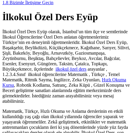
1.8
Bizimle İletişime Geçin
İlkokul Özel Ders Eyüp
İlkokul Özel Ders Eyüp olarak, İstanbul’un tüm ilçe ve semtlerinde
İlkokul Öğrencilerine Özel Ders anlatan öğretmenlerimiz
Türkiye’nin en deneyimli öğretmenleridir. İlkokul Özel Ders Eyüp,
Başakşehir, Beylikdüzü, Küçükçekmece, Kağıthane, Sarıyer, Silivri,
Şişli, Bakırköy, Beyoğlu, Arnavutköy, Gaziosmanpaşa,
Zeytinburnu, Beşiktaş, Bahçelievler, Beykoz, Avcılar, Bağcılar,
Esenler, Esenyurt, Güngören, Taksim, Çatalca, Topkapı,
Büyükçekmece, ilçelerinde
ilkokul özel ders
arayanlar ,
1.2.3.4.Sınıf ilkokul öğrencilerine Matematik , Türkçe , Temel
Matematik, Ritmik Sayma, İngilizce, Zeka Oyunları,
Hızlı Okuma
Kursu
, Robotik Kodlama, Satranç, Zeka Küpü , Güzel Konuşma ve
Beceri geliştirme sanatları alanlarında eğitim merkezimizde ders
görmektedirler. İstediğiniz zaman arayabilirsiniz veya mesaj
atabilirsiniz.
Matematik, Türkçe, Hızlı Okuma ve Anlama derslerinin en etkili
kullanıldığı yaş çağı olan ilkokul yıllarında öğrenciler yaparak ve
yaşayarak öğrenmeliler. Zekâ geliştirmek, etkinlikler ve matematik
antrenmanları çocukların ileri ki yaş dönemlerinde yüzde yüz fayda
sağlayacakları dersler olarak ele alınabilir. İlkokul Özel Ders son