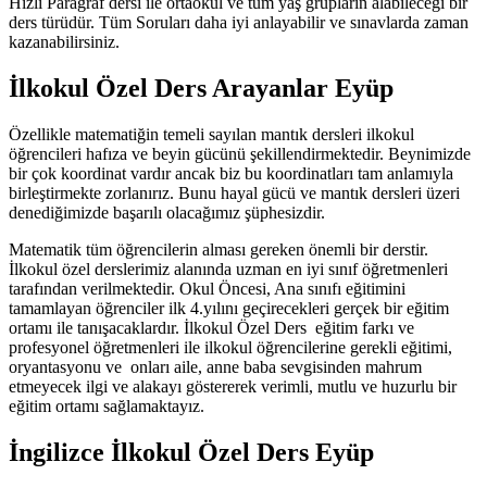
Hızlı Paragraf dersi ile ortaokul ve tüm yaş grupların alabileceği bir
ders türüdür. Tüm Soruları daha iyi anlayabilir ve sınavlarda zaman
kazanabilirsiniz.
İlkokul Özel Ders Arayanlar Eyüp
Özellikle matematiğin temeli sayılan mantık dersleri ilkokul
öğrencileri hafıza ve beyin gücünü şekillendirmektedir. Beynimizde
bir çok koordinat vardır ancak biz bu koordinatları tam anlamıyla
birleştirmekte zorlanırız. Bunu hayal gücü ve mantık dersleri üzeri
denediğimizde başarılı olacağımız şüphesizdir.
Matematik tüm öğrencilerin alması gereken önemli bir derstir.
İlkokul özel derslerimiz alanında uzman en iyi sınıf öğretmenleri
tarafından verilmektedir. Okul Öncesi, Ana sınıfı eğitimini
tamamlayan öğrenciler ilk 4.yılını geçirecekleri gerçek bir eğitim
ortamı ile tanışacaklardır. İlkokul Özel Ders eğitim farkı ve
profesyonel öğretmenleri ile ilkokul öğrencilerine gerekli eğitimi,
oryantasyonu ve onları aile, anne baba sevgisinden mahrum
etmeyecek ilgi ve alakayı göstererek verimli, mutlu ve huzurlu bir
eğitim ortamı sağlamaktayız.
İngilizce İlkokul Özel Ders Eyüp