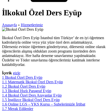
İlkokul Özel Ders Eyüp
Anasayfa
»
Hizmetlerimiz
İlkokul Özel Ders Eyüp İstanbul tüm Türkiye’ de en iyi öğretmen
kadrolarıyla online veya yüz yüze özel ders anlatmaktayız.
Dilerseniz evinize öğretmen gönderiyoruz, dilerseniz online olarak
öğrencilerin alışmış oldukları zoom programı üzerinden ders
anlatmaktayız. Her hafta deneme sınavlarımız yapılmaktadır.
Özdebir ve Töder sınavlarına öğrencilerimiz katılmak isterlerse
katılabiliyorlar.
İçerik
gizle
1
İlkokul Özel Ders Eyüp
1.1
Matematik İlkokul Özel Ders Eyüp
1.2
İlkokul Özel Ders Eyüp
1.3
İlkokul Hızlı Paragraf Eyüp
1.4
İlkokul Özel Ders Arayanlar Eyüp
1.5
İngilizce İlkokul Özel Ders Eyüp
1.6
Online LGS – YKS Kursu – Şubelerimizle İrtibat
1.7
Merak Edilenler