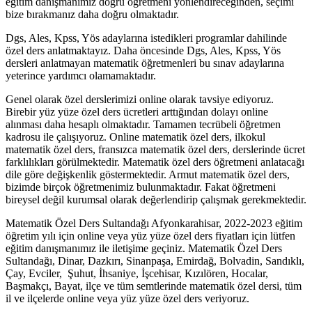
eğitim danışmanımız doğru öğretmeni yönlendireceğinden, seçimi
bize bırakmanız daha doğru olmaktadır.
Dgs, Ales, Kpss, Yös adaylarına istedikleri programlar dahilinde
özel ders anlatmaktayız. Daha öncesinde Dgs, Ales, Kpss, Yös
dersleri anlatmayan matematik öğretmenleri bu sınav adaylarına
yeterince yardımcı olamamaktadır.
Genel olarak özel derslerimizi online olarak tavsiye ediyoruz.
Birebir yüz yüze özel ders ücretleri arttığından dolayı online
alınması daha hesaplı olmaktadır. Tamamen tecrübeli öğretmen
kadrosu ile çalışıyoruz. Online matematik özel ders, ilkokul
matematik özel ders, fransızca matematik özel ders, derslerinde ücret
farklılıkları görülmektedir. Matematik özel ders öğretmeni anlatacağı
dile göre değişkenlik göstermektedir. Armut matematik özel ders,
bizimde birçok öğretmenimiz bulunmaktadır. Fakat öğretmeni
bireysel değil kurumsal olarak değerlendirip çalışmak gerekmektedir.
Matematik Özel Ders Sultandağı Afyonkarahisar, 2022-2023 eğitim
öğretim yılı için online veya yüz yüze özel ders fiyatları için lütfen
eğitim danışmanımız ile iletişime geçiniz. Matematik Özel Ders
Sultandağı, Dinar, Dazkırı, Sinanpaşa, Emirdağ, Bolvadin, Sandıklı,
Çay, Evciler, Şuhut, İhsaniye, İşcehisar, Kızılören, Hocalar,
Başmakçı, Bayat, ilçe ve tüm semtlerinde matematik özel dersi, tüm
il ve ilçelerde online veya yüz yüze özel ders veriyoruz.