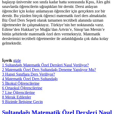
başlayıp üniversite son sınıfa kadar hatta sonrasında Kpss, Ales gibi
sınavlarda öğrencilerin uğraştıkları bir derstir. Dersi anlayan
öğrenciler için kolay anlamayan öğrenciler için gerçekten zor bir
derstir. Bu yüzden birçok öğrenci matematik özel ders almaktadır.
Biz Özel Ders Sepeti olarak tamamen tecrübeli alanında uzman
öğretmenler ile çalışmaktayız. Türkiye’nin her noktasında varız.
Edirne’den Hakkari’ye Muğla’dan Artvin’e, Sinop’tan Mersin’e
bütün şehirlerde matematik özel ders vermekteyiz. Matematik
derslerimizi tecrübeli öğretmenler ile anlatıldığında çok daha kolay
gelmektedir.
İçerik
gizle
1
Sultandağı Matematik Özel Dersleri Nasıl Veriliyor?
2
Matematik Özel Ders Sultandağı Deneme Yapılıyor Mu?
3
Hangi Sınıflara Ders Veriliyor?
4
Matematik Özel Ders Sultandağı
5
İlkokul Öğrencilerine
6
Ortaokul Öğrencilerine
7
Lise Öğrencilerine
8
Merak Edilenler
9
Bizimle İletişime Geçin
Sultandağı Matematik Özel Dersleri Nasıl