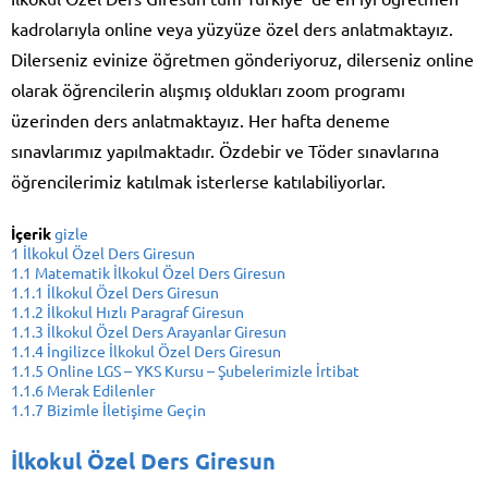
kadrolarıyla online veya yüzyüze özel ders anlatmaktayız.
Dilerseniz evinize öğretmen gönderiyoruz, dilerseniz online
olarak öğrencilerin alışmış oldukları zoom programı
üzerinden ders anlatmaktayız. Her hafta deneme
sınavlarımız yapılmaktadır. Özdebir ve Töder sınavlarına
öğrencilerimiz katılmak isterlerse katılabiliyorlar.
İçerik
gizle
1
İlkokul Özel Ders Giresun
1.1
Matematik İlkokul Özel Ders Giresun
1.1.1
İlkokul Özel Ders Giresun
1.1.2
İlkokul Hızlı Paragraf Giresun
1.1.3
İlkokul Özel Ders Arayanlar Giresun
1.1.4
İngilizce İlkokul Özel Ders Giresun
1.1.5
Online LGS – YKS Kursu – Şubelerimizle İrtibat
1.1.6
Merak Edilenler
1.1.7
Bizimle İletişime Geçin
İlkokul Özel Ders Giresun