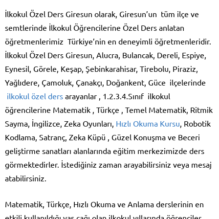
İlkokul Özel Ders Giresun olarak, Giresun’un tüm ilçe ve
semtlerinde İlkokul Öğrencilerine Özel Ders anlatan
öğretmenlerimiz Türkiye’nin en deneyimli öğretmenleridir.
İlkokul Özel Ders Giresun, Alucra, Bulancak, Dereli, Espiye,
Eynesil, Görele, Keşap, Şebinkarahisar, Tirebolu, Piraziz,
Yağlıdere, Çamoluk, Çanakçı, Doğankent, Güce ilçelerinde
ilkokul özel ders
arayanlar , 1.2.3.4.Sınıf ilkokul
öğrencilerine Matematik , Türkçe , Temel Matematik, Ritmik
Sayma, İngilizce, Zeka Oyunları,
Hızlı Okuma Kursu
, Robotik
Kodlama, Satranç, Zeka Küpü , Güzel Konuşma ve Beceri
geliştirme sanatları alanlarında eğitim merkezimizde ders
görmektedirler. İstediğiniz zaman arayabilirsiniz veya mesaj
atabilirsiniz.
Matematik, Türkçe, Hızlı Okuma ve Anlama derslerinin en
etkili kullanıldığı yaş çağı olan ilkokul yıllarında öğrenciler