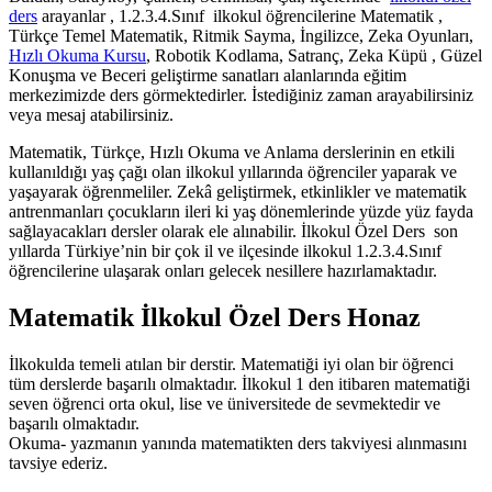
ders
arayanlar , 1.2.3.4.Sınıf ilkokul öğrencilerine Matematik ,
Türkçe Temel Matematik, Ritmik Sayma, İngilizce, Zeka Oyunları,
Hızlı Okuma Kursu
, Robotik Kodlama, Satranç, Zeka Küpü , Güzel
Konuşma ve Beceri geliştirme sanatları alanlarında eğitim
merkezimizde ders görmektedirler. İstediğiniz zaman arayabilirsiniz
veya mesaj atabilirsiniz.
Matematik, Türkçe, Hızlı Okuma ve Anlama derslerinin en etkili
kullanıldığı yaş çağı olan ilkokul yıllarında öğrenciler yaparak ve
yaşayarak öğrenmeliler. Zekâ geliştirmek, etkinlikler ve matematik
antrenmanları çocukların ileri ki yaş dönemlerinde yüzde yüz fayda
sağlayacakları dersler olarak ele alınabilir. İlkokul Özel Ders son
yıllarda Türkiye’nin bir çok il ve ilçesinde ilkokul 1.2.3.4.Sınıf
öğrencilerine ulaşarak onları gelecek nesillere hazırlamaktadır.
Matematik İlkokul Özel Ders Honaz
İlkokulda temeli atılan bir derstir. Matematiği iyi olan bir öğrenci
tüm derslerde başarılı olmaktadır. İlkokul 1 den itibaren matematiği
seven öğrenci orta okul, lise ve üniversitede de sevmektedir ve
başarılı olmaktadır.
Okuma- yazmanın yanında matematikten ders takviyesi alınmasını
tavsiye ederiz.