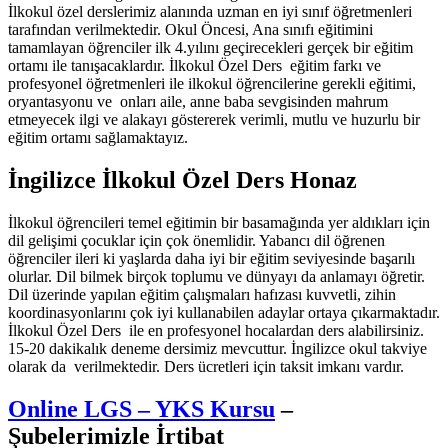
İlkokul özel derslerimiz alanında uzman en iyi sınıf öğretmenleri
tarafından verilmektedir. Okul Öncesi, Ana sınıfı eğitimini
tamamlayan öğrenciler ilk 4.yılını geçirecekleri gerçek bir eğitim
ortamı ile tanışacaklardır. İlkokul Özel Ders eğitim farkı ve
profesyonel öğretmenleri ile ilkokul öğrencilerine gerekli eğitimi,
oryantasyonu ve onları aile, anne baba sevgisinden mahrum
etmeyecek ilgi ve alakayı göstererek verimli, mutlu ve huzurlu bir
eğitim ortamı sağlamaktayız.
İngilizce İlkokul Özel Ders Honaz
İlkokul öğrencileri temel eğitimin bir basamağında yer aldıkları için
dil gelişimi çocuklar için çok önemlidir. Yabancı dil öğrenen
öğrenciler ileri ki yaşlarda daha iyi bir eğitim seviyesinde başarılı
olurlar. Dil bilmek birçok toplumu ve dünyayı da anlamayı öğretir.
Dil üzerinde yapılan eğitim çalışmaları hafızası kuvvetli, zihin
koordinasyonlarını çok iyi kullanabilen adaylar ortaya çıkarmaktadır.
İlkokul Özel Ders ile en profesyonel hocalardan ders alabilirsiniz.
15-20 dakikalık deneme dersimiz mevcuttur. İngilizce okul takviye
olarak da verilmektedir. Ders ücretleri için taksit imkanı vardır.
Online LGS – YKS Kursu
–
Şubelerimizle İrtibat