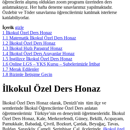
öğrencilerin alışmış oldukları zoom programı üzerinden ders
anlatmaktayız. Her hafta deneme sınavlarımız yapılmaktadır.
Özdebir ve Töder sınavlarına öğrencilerimiz katılmak isterlerse
katılabiliyorlar.
İçerik
gizle
1
İlkokul Özel Ders Honaz
1.1
Matematik İlkokul Özel Ders Honaz
1.2
İlkokul Özel Ders Honaz
1.3
İlkokul Hızlı Paragraf Honaz
1.4
İlkokul Özel Ders Arayanlar Honaz
1.5
İngilizce İlkokul Özel Ders Honaz
1.6
Online LGS – YKS Kursu – Şubelerimizle İrtibat
1.7
Merak Edilenler
1.8
Bizimle İletişime Geçin
İlkokul Özel Ders Honaz
İlkokul Özel Ders Honaz olarak, Denizli’nin tüm ilçe ve
semtlerinde İlkokul Öğrencilerine Özel Ders anlatan
öğretmenlerimiz Türkiye’nin en deneyimli öğretmenleridir. İlkokul
Özel Ders Honaz, Kale, Merkezefendi, Güney, Bekilli, Acıpayam,
Pamukkale, Babadağ, Çivril, Bozkurt, Çardak, Beyağaç, Tavas,
Buldan, Sarayköy, Çameli, Serinhisar, Çal, ilçelerinde
ilkokul özel