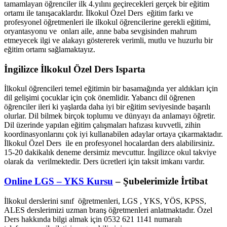
tamamlayan öğrenciler ilk 4.yılını geçirecekleri gerçek bir eğitim
ortamı ile tanışacaklardır. İlkokul Özel Ders eğitim farkı ve
profesyonel öğretmenleri ile ilkokul öğrencilerine gerekli eğitimi,
oryantasyonu ve onları aile, anne baba sevgisinden mahrum
etmeyecek ilgi ve alakayı göstererek verimli, mutlu ve huzurlu bir
eğitim ortamı sağlamaktayız.
İngilizce İlkokul Özel Ders Isparta
İlkokul öğrencileri temel eğitimin bir basamağında yer aldıkları için
dil gelişimi çocuklar için çok önemlidir. Yabancı dil öğrenen
öğrenciler ileri ki yaşlarda daha iyi bir eğitim seviyesinde başarılı
olurlar. Dil bilmek birçok toplumu ve dünyayı da anlamayı öğretir.
Dil üzerinde yapılan eğitim çalışmaları hafızası kuvvetli, zihin
koordinasyonlarını çok iyi kullanabilen adaylar ortaya çıkarmaktadır.
İlkokul Özel Ders ile en profesyonel hocalardan ders alabilirsiniz.
15-20 dakikalık deneme dersimiz mevcuttur. İngilizce okul takviye
olarak da verilmektedir. Ders ücretleri için taksit imkanı vardır.
Online LGS – YKS Kursu
– Şubelerimizle İrtibat
İlkokul derslerini sınıf öğretmenleri, LGS , YKS, YÖS, KPSS,
ALES derslerimizi uzman branş öğretmenleri anlatmaktadır. Özel
Ders hakkında bilgi almak için 0532 621 1141 numaralı