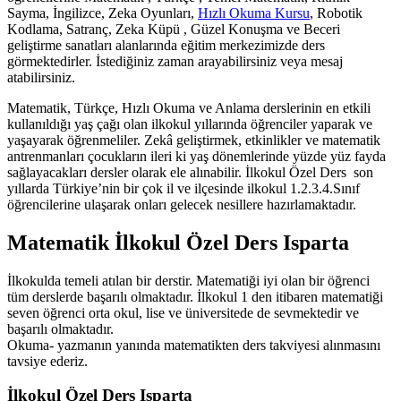
Sayma, İngilizce, Zeka Oyunları,
Hızlı Okuma Kursu
, Robotik
Kodlama, Satranç, Zeka Küpü , Güzel Konuşma ve Beceri
geliştirme sanatları alanlarında eğitim merkezimizde ders
görmektedirler. İstediğiniz zaman arayabilirsiniz veya mesaj
atabilirsiniz.
Matematik, Türkçe, Hızlı Okuma ve Anlama derslerinin en etkili
kullanıldığı yaş çağı olan ilkokul yıllarında öğrenciler yaparak ve
yaşayarak öğrenmeliler. Zekâ geliştirmek, etkinlikler ve matematik
antrenmanları çocukların ileri ki yaş dönemlerinde yüzde yüz fayda
sağlayacakları dersler olarak ele alınabilir. İlkokul Özel Ders son
yıllarda Türkiye’nin bir çok il ve ilçesinde ilkokul 1.2.3.4.Sınıf
öğrencilerine ulaşarak onları gelecek nesillere hazırlamaktadır.
Matematik İlkokul Özel Ders Isparta
İlkokulda temeli atılan bir derstir. Matematiği iyi olan bir öğrenci
tüm derslerde başarılı olmaktadır. İlkokul 1 den itibaren matematiği
seven öğrenci orta okul, lise ve üniversitede de sevmektedir ve
başarılı olmaktadır.
Okuma- yazmanın yanında matematikten ders takviyesi alınmasını
tavsiye ederiz.
İlkokul Özel Ders Isparta