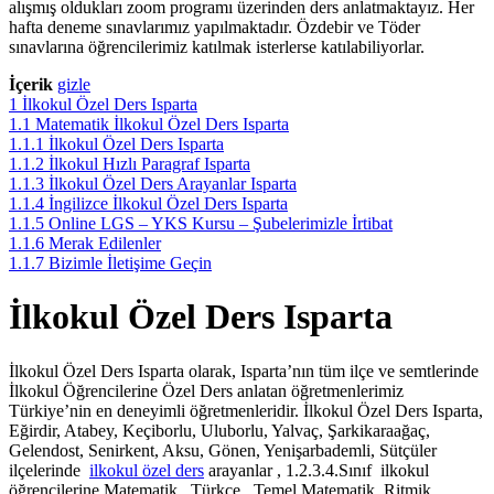
alışmış oldukları zoom programı üzerinden ders anlatmaktayız. Her
hafta deneme sınavlarımız yapılmaktadır. Özdebir ve Töder
sınavlarına öğrencilerimiz katılmak isterlerse katılabiliyorlar.
İçerik
gizle
1
İlkokul Özel Ders Isparta
1.1
Matematik İlkokul Özel Ders Isparta
1.1.1
İlkokul Özel Ders Isparta
1.1.2
İlkokul Hızlı Paragraf Isparta
1.1.3
İlkokul Özel Ders Arayanlar Isparta
1.1.4
İngilizce İlkokul Özel Ders Isparta
1.1.5
Online LGS – YKS Kursu – Şubelerimizle İrtibat
1.1.6
Merak Edilenler
1.1.7
Bizimle İletişime Geçin
İlkokul Özel Ders Isparta
İlkokul Özel Ders Isparta olarak, Isparta’nın tüm ilçe ve semtlerinde
İlkokul Öğrencilerine Özel Ders anlatan öğretmenlerimiz
Türkiye’nin en deneyimli öğretmenleridir. İlkokul Özel Ders Isparta,
Eğirdir, Atabey, Keçiborlu, Uluborlu, Yalvaç, Şarkikaraağaç,
Gelendost, Senirkent, Aksu, Gönen, Yenişarbademli, Sütçüler
ilçelerinde
ilkokul özel ders
arayanlar , 1.2.3.4.Sınıf ilkokul
öğrencilerine Matematik , Türkçe , Temel Matematik, Ritmik