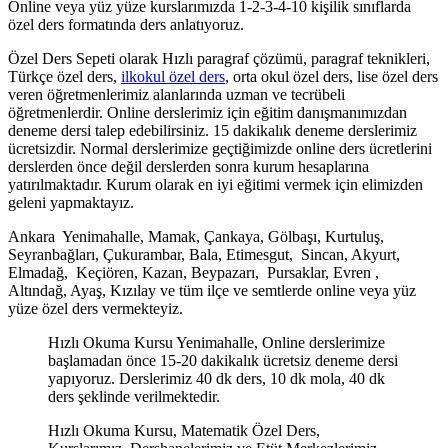
Online veya yüz yüze kurslarımızda 1-2-3-4-10 kişilik sınıflarda
özel ders formatında ders anlatıyoruz.
Özel Ders Sepeti olarak Hızlı paragraf çözümü, paragraf teknikleri,
Türkçe özel ders,
ilkokul özel ders
, orta okul özel ders, lise özel ders
veren öğretmenlerimiz alanlarında uzman ve tecrübeli
öğretmenlerdir. Online derslerimiz için eğitim danışmanımızdan
deneme dersi talep edebilirsiniz. 15 dakikalık deneme derslerimiz
ücretsizdir. Normal derslerimize geçtiğimizde online ders ücretlerini
derslerden önce değil derslerden sonra kurum hesaplarına
yatırılmaktadır. Kurum olarak en iyi eğitimi vermek için elimizden
geleni yapmaktayız.
Ankara Yenimahalle, Mamak, Çankaya, Gölbaşı, Kurtuluş,
Seyranbağları, Çukurambar, Bala, Etimesgut, Sincan, Akyurt,
Elmadağ, Keçiören, Kazan, Beypazarı, Pursaklar, Evren ,
Altındağ, Ayaş, Kızılay ve tüm ilçe ve semtlerde online veya yüz
yüze özel ders vermekteyiz.
Hızlı Okuma Kursu Yenimahalle, Online derslerimize
başlamadan önce 15-20 dakikalık ücretsiz deneme dersi
yapıyoruz. Derslerimiz 40 dk ders, 10 dk mola, 40 dk
ders şeklinde verilmektedir.
Hızlı Okuma Kursu, Matematik Özel Ders,