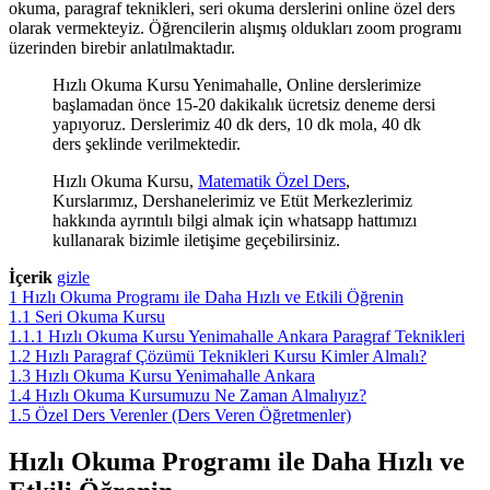
okuma, paragraf teknikleri, seri okuma derslerini online özel ders
olarak vermekteyiz. Öğrencilerin alışmış oldukları zoom programı
üzerinden birebir anlatılmaktadır.
Hızlı Okuma Kursu Yenimahalle, Online derslerimize
başlamadan önce 15-20 dakikalık ücretsiz deneme dersi
yapıyoruz. Derslerimiz 40 dk ders, 10 dk mola, 40 dk
ders şeklinde verilmektedir.
Hızlı Okuma Kursu,
Matematik Özel Ders
,
Kurslarımız, Dershanelerimiz ve Etüt Merkezlerimiz
hakkında ayrıntılı bilgi almak için whatsapp hattımızı
kullanarak bizimle iletişime geçebilirsiniz.
İçerik
gizle
1
Hızlı Okuma Programı ile Daha Hızlı ve Etkili Öğrenin
1.1
Seri Okuma Kursu
1.1.1
Hızlı Okuma Kursu Yenimahalle Ankara Paragraf Teknikleri
1.2
Hızlı Paragraf Çözümü Teknikleri Kursu Kimler Almalı?
1.3
Hızlı Okuma Kursu Yenimahalle Ankara
1.4
Hızlı Okuma Kursumuzu Ne Zaman Almalıyız?
1.5
Özel Ders Verenler (Ders Veren Öğretmenler)
Hızlı Okuma Programı ile Daha Hızlı ve