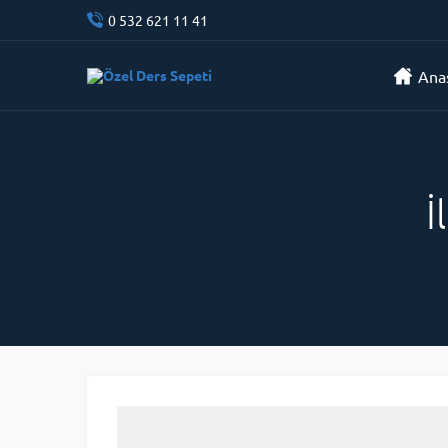
0 532 621 11 41
Ana
İ