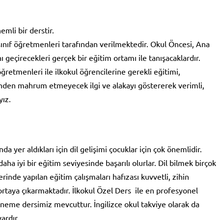
mli bir derstir.
sınıf öğretmenleri tarafından verilmektedir. Okul Öncesi, Ana
nı geçirecekleri gerçek bir eğitim ortamı ile tanışacaklardır.
ğretmenleri ile ilkokul öğrencilerine gerekli eğitimi,
inden mahrum etmeyecek ilgi ve alakayı göstererek verimli,
yız.
a yer aldıkları için dil gelişimi çocuklar için çok önemlidir.
daha iyi bir eğitim seviyesinde başarılı olurlar. Dil bilmek birçok
inde yapılan eğitim çalışmaları hafızası kuvvetli, zihin
 ortaya çıkarmaktadır. İlkokul Özel Ders ile en profesyonel
deneme dersimiz mevcuttur. İngilizce okul takviye olarak da
ardır.