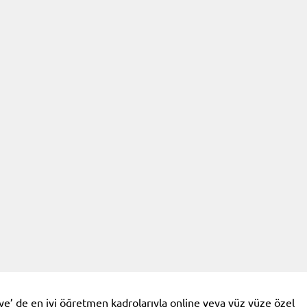
e’ de en iyi öğretmen kadrolarıyla online veya yüz yüze özel