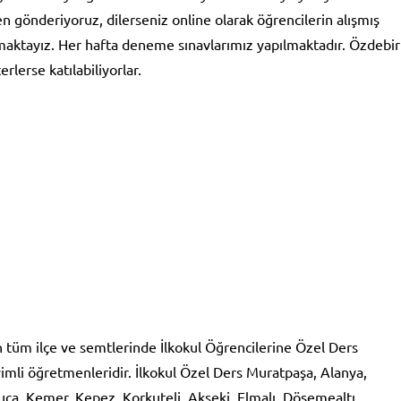
n gönderiyoruz, dilerseniz online olarak öğrencilerin alışmış
aktayız. Her hafta deneme sınavlarımız yapılmaktadır. Özdebir
rlerse katılabiliyorlar.
n tüm ilçe ve semtlerinde İlkokul Öğrencilerine Özel Ders
mli öğretmenleridir. İlkokul Özel Ders Muratpaşa, Alanya,
uca, Kemer, Kepez, Korkuteli, Akseki, Elmalı, Döşemealtı,