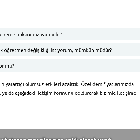
deneme imkanımız var mıdır?
k öğretmen değişikliği istiyorum, mümkün müdür?
yor mu?
n yarattığı olumsuz etkileri azalttık. Özel ders fiyatlarımızda
k, ya da aşağıdaki iletişim formunu doldurarak bizimle iletişime
whatsapp mesajlarınıza anlık olarak yanıt