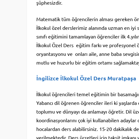
şüphesizdir.
Matematik tüm öğrencilerin alması gereken öne
İlkokul özel derslerimiz alanında uzman en iyi 
sınıfı eğitimini tamamlayan öğrenciler ilk 4.yılı
İlkokul Özel Ders eğitim farkı ve profesyonel ö
oryantasyonu ve onları aile, anne baba sevgis
mutlu ve huzurlu bir eğitim ortamı sağlamakta
İngilizce İlkokul Özel Ders Muratpaşa
İlkokul öğrencileri temel eğitimin bir basamağınd
Yabancı dil öğrenen öğrenciler ileri ki yaşlarda 
toplumu ve dünyayı da anlamayı öğretir. Dil üzer
koordinasyonlarını çok iyi kullanabilen adaylar
hocalardan ders alabilirsiniz. 15-20 dakikalık 
verilmektedir. Ders ücretleri için taksit imkanı v