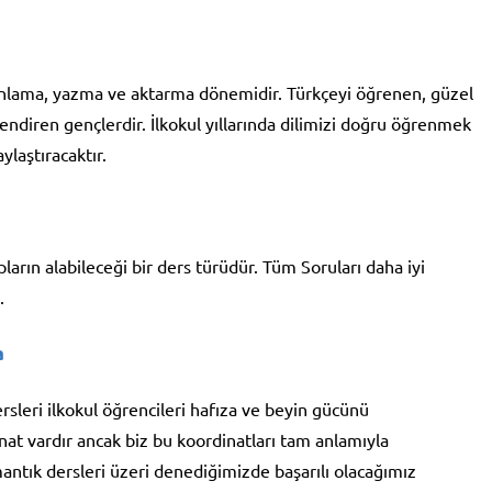
 anlama, yazma ve aktarma dönemidir. Türkçeyi öğrenen, güzel
lendiren gençlerdir. İlkokul yıllarında dilimizi doğru öğrenmek
laştıracaktır.
pların alabileceği bir ders türüdür. Tüm Soruları daha iyi
.
a
sleri ilkokul öğrencileri hafıza ve beyin gücünü
nat vardır ancak biz bu koordinatları tam anlamıyla
antık dersleri üzeri denediğimizde başarılı olacağımız