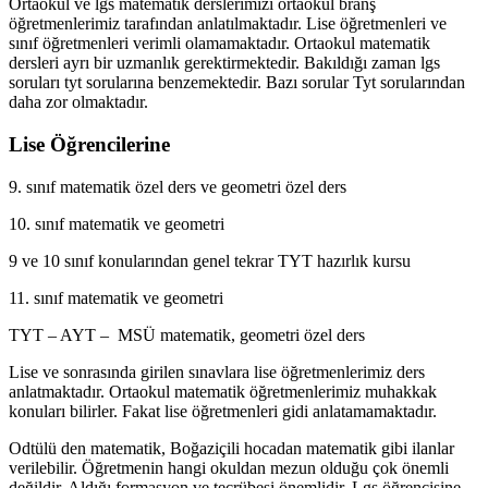
Ortaokul ve lgs matematik derslerimizi ortaokul branş
öğretmenlerimiz tarafından anlatılmaktadır. Lise öğretmenleri ve
sınıf öğretmenleri verimli olamamaktadır. Ortaokul matematik
dersleri ayrı bir uzmanlık gerektirmektedir. Bakıldığı zaman lgs
soruları tyt sorularına benzemektedir. Bazı sorular Tyt sorularından
daha zor olmaktadır.
Lise Öğrencilerine
9. sınıf matematik özel ders ve geometri özel ders
10. sınıf matematik ve geometri
9 ve 10 sınıf konularından genel tekrar TYT hazırlık kursu
11. sınıf matematik ve geometri
TYT – AYT – MSÜ matematik, geometri özel ders
Lise ve sonrasında girilen sınavlara lise öğretmenlerimiz ders
anlatmaktadır. Ortaokul matematik öğretmenlerimiz muhakkak
konuları bilirler. Fakat lise öğretmenleri gidi anlatamamaktadır.
Odtülü den matematik, Boğaziçili hocadan matematik gibi ilanlar
verilebilir. Öğretmenin hangi okuldan mezun olduğu çok önemli
değildir. Aldığı formasyon ve tecrübesi önemlidir. Lgs öğrencisine