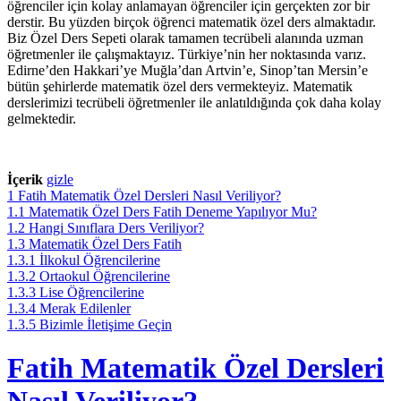
öğrenciler için kolay anlamayan öğrenciler için gerçekten zor bir
derstir. Bu yüzden birçok öğrenci matematik özel ders almaktadır.
Biz Özel Ders Sepeti olarak tamamen tecrübeli alanında uzman
öğretmenler ile çalışmaktayız. Türkiye’nin her noktasında varız.
Edirne’den Hakkari’ye Muğla’dan Artvin’e, Sinop’tan Mersin’e
bütün şehirlerde matematik özel ders vermekteyiz. Matematik
derslerimizi tecrübeli öğretmenler ile anlatıldığında çok daha kolay
gelmektedir.
İçerik
gizle
1
Fatih Matematik Özel Dersleri Nasıl Veriliyor?
1.1
Matematik Özel Ders Fatih Deneme Yapılıyor Mu?
1.2
Hangi Sınıflara Ders Veriliyor?
1.3
Matematik Özel Ders Fatih
1.3.1
İlkokul Öğrencilerine
1.3.2
Ortaokul Öğrencilerine
1.3.3
Lise Öğrencilerine
1.3.4
Merak Edilenler
1.3.5
Bizimle İletişime Geçin
Fatih Matematik Özel Dersleri