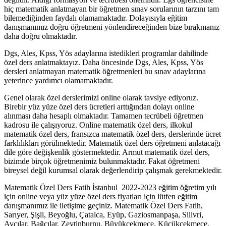
hiç matematik anlatmayan bir öğretmen sınav sorularının tarzını tam
bilemediğinden faydalı olamamaktadır. Dolayısıyla eğitim
danışmanımız doğru öğretmeni yönlendireceğinden bize bırakmanız
daha doğru olmaktadır.
Dgs, Ales, Kpss, Yös adaylarına istedikleri programlar dahilinde
özel ders anlatmaktayız. Daha öncesinde Dgs, Ales, Kpss, Yös
dersleri anlatmayan matematik öğretmenleri bu sınav adaylarına
yeterince yardımcı olamamaktadır.
Genel olarak özel derslerimizi online olarak tavsiye ediyoruz.
Birebir yüz yüze özel ders ücretleri arttığından dolayı online
alınması daha hesaplı olmaktadır. Tamamen tecrübeli öğretmen
kadrosu ile çalışıyoruz. Online matematik özel ders, ilkokul
matematik özel ders, fransızca matematik özel ders, derslerinde ücret
farklılıkları görülmektedir. Matematik özel ders öğretmeni anlatacağı
dile göre değişkenlik göstermektedir. Armut matematik özel ders,
bizimde birçok öğretmenimiz bulunmaktadır. Fakat öğretmeni
bireysel değil kurumsal olarak değerlendirip çalışmak gerekmektedir.
Matematik Özel Ders Fatih İstanbul 2022-2023 eğitim öğretim yılı
için online veya yüz yüze özel ders fiyatları için lütfen eğitim
danışmanımız ile iletişime geçiniz. Matematik Özel Ders Fatih,
Sarıyer, Şişli, Beyoğlu, Çatalca, Eyüp, Gaziosmanpaşa, Silivri,
Avcılar, Bağcılar, Zeytinburnu, Büyükçekmece, Küçükçekmece,