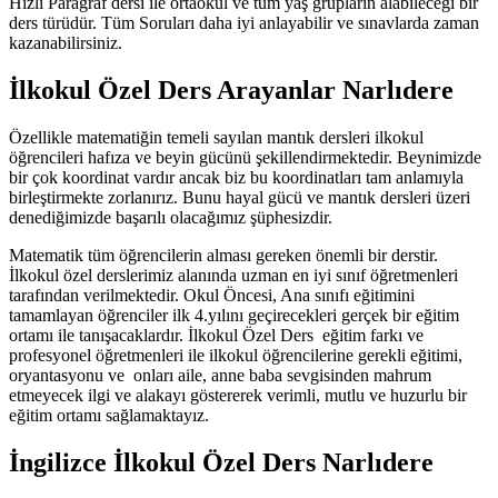
Hızlı Paragraf dersi ile ortaokul ve tüm yaş grupların alabileceği bir
ders türüdür. Tüm Soruları daha iyi anlayabilir ve sınavlarda zaman
kazanabilirsiniz.
İlkokul Özel Ders Arayanlar Narlıdere
Özellikle matematiğin temeli sayılan mantık dersleri ilkokul
öğrencileri hafıza ve beyin gücünü şekillendirmektedir. Beynimizde
bir çok koordinat vardır ancak biz bu koordinatları tam anlamıyla
birleştirmekte zorlanırız. Bunu hayal gücü ve mantık dersleri üzeri
denediğimizde başarılı olacağımız şüphesizdir.
Matematik tüm öğrencilerin alması gereken önemli bir derstir.
İlkokul özel derslerimiz alanında uzman en iyi sınıf öğretmenleri
tarafından verilmektedir. Okul Öncesi, Ana sınıfı eğitimini
tamamlayan öğrenciler ilk 4.yılını geçirecekleri gerçek bir eğitim
ortamı ile tanışacaklardır. İlkokul Özel Ders eğitim farkı ve
profesyonel öğretmenleri ile ilkokul öğrencilerine gerekli eğitimi,
oryantasyonu ve onları aile, anne baba sevgisinden mahrum
etmeyecek ilgi ve alakayı göstererek verimli, mutlu ve huzurlu bir
eğitim ortamı sağlamaktayız.
İngilizce İlkokul Özel Ders Narlıdere