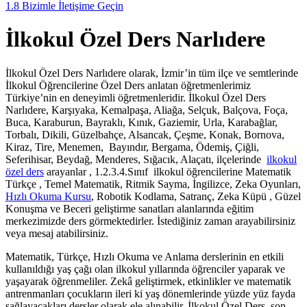
1.8
Bizimle İletişime Geçin
İlkokul Özel Ders Narlıdere
İlkokul Özel Ders Narlıdere olarak, İzmir’in tüm ilçe ve semtlerinde
İlkokul Öğrencilerine Özel Ders anlatan öğretmenlerimiz
Türkiye’nin en deneyimli öğretmenleridir. İlkokul Özel Ders
Narlıdere, Karşıyaka, Kemalpaşa, Aliağa, Selçuk, Balçova, Foça,
Buca, Karaburun, Bayraklı, Kınık, Gaziemir, Urla, Karabağlar,
Torbalı, Dikili, Güzelbahçe, Alsancak, Çeşme, Konak, Bornova,
Kiraz, Tire, Menemen, Bayındır, Bergama, Ödemiş, Çiğli,
Seferihisar, Beydağ, Menderes, Sığacık, Alaçatı, ilçelerinde
ilkokul
özel ders
arayanlar , 1.2.3.4.Sınıf ilkokul öğrencilerine Matematik
Türkçe , Temel Matematik, Ritmik Sayma, İngilizce, Zeka Oyunları,
Hızlı Okuma Kursu
, Robotik Kodlama, Satranç, Zeka Küpü , Güzel
Konuşma ve Beceri geliştirme sanatları alanlarında eğitim
merkezimizde ders görmektedirler. İstediğiniz zaman arayabilirsiniz
veya mesaj atabilirsiniz.
Matematik, Türkçe, Hızlı Okuma ve Anlama derslerinin en etkili
kullanıldığı yaş çağı olan ilkokul yıllarında öğrenciler yaparak ve
yaşayarak öğrenmeliler. Zekâ geliştirmek, etkinlikler ve matematik
antrenmanları çocukların ileri ki yaş dönemlerinde yüzde yüz fayda
sağlayacakları dersler olarak ele alınabilir. İlkokul Özel Ders son