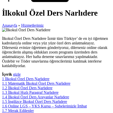
İlkokul Özel Ders Narlıdere
Anasayfa
»
Hizmetlerimiz
İlkokul Özel Ders Narlıdere İzmir tüm Türkiye’ de en iyi öğretmen
kadrolarıyla online veya yüz yüze özel ders anlatmaktayız.
Dilerseniz evinize öğretmen gönderiyoruz, dilerseniz online olarak
öğrencilerin alışmış oldukları zoom programı üzerinden ders
anlatmaktayız. Her hafta deneme sınavlarımız yapılmaktadır.
Özdebir ve Töder sınavlarına öğrencilerimiz katılmak isterlerse
katılabiliyorlar.
İçerik
gizle
1
İlkokul Özel Ders Narlıdere
1.1
Matematik İlkokul Özel Ders Narlıdere
1.2
İlkokul Özel Ders Narlıdere
1.3
İlkokul Hızlı Paragraf Narlıdere
1.4
İlkokul Özel Ders Arayanlar Narlıdere
1.5
İngilizce İlkokul Özel Ders Narlıdere
1.6
Online LGS – YKS Kursu – Şubelerimizle İrtibat
1.7
Merak Edilenler