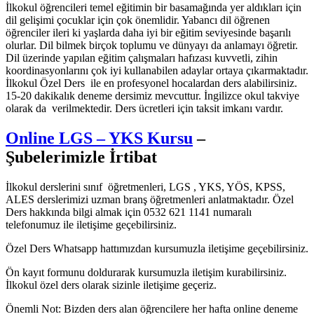
İlkokul öğrencileri temel eğitimin bir basamağında yer aldıkları için
dil gelişimi çocuklar için çok önemlidir. Yabancı dil öğrenen
öğrenciler ileri ki yaşlarda daha iyi bir eğitim seviyesinde başarılı
olurlar. Dil bilmek birçok toplumu ve dünyayı da anlamayı öğretir.
Dil üzerinde yapılan eğitim çalışmaları hafızası kuvvetli, zihin
koordinasyonlarını çok iyi kullanabilen adaylar ortaya çıkarmaktadır.
İlkokul Özel Ders ile en profesyonel hocalardan ders alabilirsiniz.
15-20 dakikalık deneme dersimiz mevcuttur. İngilizce okul takviye
olarak da verilmektedir. Ders ücretleri için taksit imkanı vardır.
Online LGS – YKS Kursu
–
Şubelerimizle İrtibat
İlkokul derslerini sınıf öğretmenleri, LGS , YKS, YÖS, KPSS,
ALES derslerimizi uzman branş öğretmenleri anlatmaktadır. Özel
Ders hakkında bilgi almak için 0532 621 1141 numaralı
telefonumuz ile iletişime geçebilirsiniz.
Özel Ders Whatsapp hattımızdan kursumuzla iletişime geçebilirsiniz.
Ön kayıt formunu doldurarak kursumuzla iletişim kurabilirsiniz.
İlkokul özel ders olarak sizinle iletişime geçeriz.
Önemli Not: Bizden ders alan öğrencilere her hafta online deneme