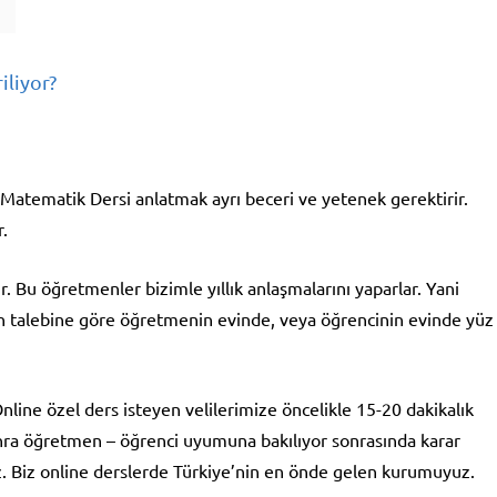
iliyor?
atematik Dersi anlatmak ayrı beceri ve yetenek gerektirir.
.
Bu öğretmenler bizimle yıllık anlaşmalarını yaparlar. Yani
n talebine göre öğretmenin evinde, veya öğrencinin evinde yüz
line özel ders isteyen velilerimize öncelikle 15-20 dakikalık
nra öğretmen – öğrenci uyumuna bakılıyor sonrasında karar
z. Biz online derslerde Türkiye’nin en önde gelen kurumuyuz.