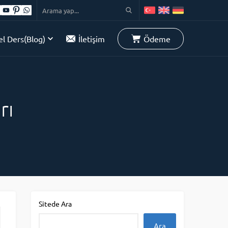
l Ders(Blog)
İletişim
Ödeme
rı
Sitede Ara