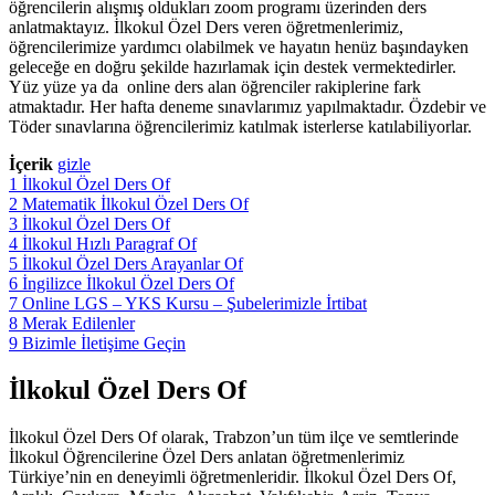
öğrencilerin alışmış oldukları zoom programı üzerinden ders
anlatmaktayız. İlkokul Özel Ders veren öğretmenlerimiz,
öğrencilerimize yardımcı olabilmek ve hayatın henüz başındayken
geleceğe en doğru şekilde hazırlamak için destek vermektedirler.
Yüz yüze ya da online ders alan öğrenciler rakiplerine fark
atmaktadır. Her hafta deneme sınavlarımız yapılmaktadır. Özdebir ve
Töder sınavlarına öğrencilerimiz katılmak isterlerse katılabiliyorlar.
İçerik
gizle
1
İlkokul Özel Ders Of
2
Matematik İlkokul Özel Ders Of
3
İlkokul Özel Ders Of
4
İlkokul Hızlı Paragraf Of
5
İlkokul Özel Ders Arayanlar Of
6
İngilizce İlkokul Özel Ders Of
7
Online LGS – YKS Kursu – Şubelerimizle İrtibat
8
Merak Edilenler
9
Bizimle İletişime Geçin
İlkokul Özel Ders Of
İlkokul Özel Ders Of olarak, Trabzon’un tüm ilçe ve semtlerinde
İlkokul Öğrencilerine Özel Ders anlatan öğretmenlerimiz
Türkiye’nin en deneyimli öğretmenleridir. İlkokul Özel Ders Of,