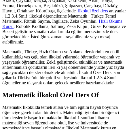
Araklı, Çaykara, Maçka, Akçaabat, Vakfıkebir, Arsin, Tonya,
Yomra, Dernekpazarı, Beşikdüzü, Şalpazarı, Çarşıbaşı, Düzköy,
Hayrat, Ortahisar, Köprübaşı, ilçelerinde
ilkokul özel ders
arayanlar
, 1.2.3.4.Sınıf ilkokul öğrencilerine Matematik , Türkçe Temel
Matematik, Ritmik Sayma, İngilizce, Zeka Oyunları,
Hızlı Okuma
Kursu
, Robotik Kodlama, Satranç, Zeka Küpü , Güzel Konuşma ve
Beceri geliştirme sanatları alanlarında eğitim merkezimizde ders
görmektedirler. İstediğiniz zaman arayabilirsiniz veya mesaj
atabilirsiniz.
Matematik, Türkçe, Hızlı Okuma ve Anlama derslerinin en etkili
kullanıldığı yaş çağı olan ilkokul yıllarında öğrenciler yaparak ve
yaşayarak öğrenmeliler. Zekâ geliştirmek, etkinlikler ve matematik
antrenmanları çocukların ileri ki yaş dönemlerinde yüzde yüz fayda
sağlayacakları dersler olarak ele alınabilir. İlkokul Özel Ders son
yıllarda Türkiye’nin bir çok il ve ilçesinde ilkokul 1.2.3.4.Sınıf
öğrencilerine ulaşarak onları gelecek nesillere hazırlamaktadır.
Matematik İlkokul Özel Ders Of
Matematik İlkokulda temeli atılan ve tüm eğitim hayatı boyunca
öğrenciye gerekli olan bir derstir. Matematiği iyi olan bir öğrenci
tüm derslerde başarılı olmaktadır. İlkokul 1.sınıftan itibaren
matematiği seven öğrenci orta okul, lise ve üniversitede de
sevmektedir ve başarılı olmaktadır. İlkokul Matematik kursu en