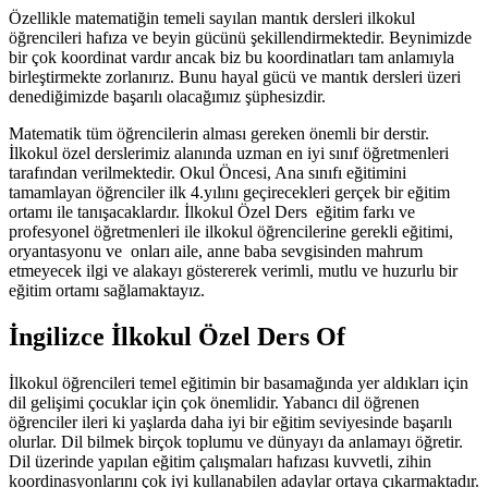
Özellikle matematiğin temeli sayılan mantık dersleri ilkokul
öğrencileri hafıza ve beyin gücünü şekillendirmektedir. Beynimizde
bir çok koordinat vardır ancak biz bu koordinatları tam anlamıyla
birleştirmekte zorlanırız. Bunu hayal gücü ve mantık dersleri üzeri
denediğimizde başarılı olacağımız şüphesizdir.
Matematik tüm öğrencilerin alması gereken önemli bir derstir.
İlkokul özel derslerimiz alanında uzman en iyi sınıf öğretmenleri
tarafından verilmektedir. Okul Öncesi, Ana sınıfı eğitimini
tamamlayan öğrenciler ilk 4.yılını geçirecekleri gerçek bir eğitim
ortamı ile tanışacaklardır. İlkokul Özel Ders eğitim farkı ve
profesyonel öğretmenleri ile ilkokul öğrencilerine gerekli eğitimi,
oryantasyonu ve onları aile, anne baba sevgisinden mahrum
etmeyecek ilgi ve alakayı göstererek verimli, mutlu ve huzurlu bir
eğitim ortamı sağlamaktayız.
İngilizce İlkokul Özel Ders Of
İlkokul öğrencileri temel eğitimin bir basamağında yer aldıkları için
dil gelişimi çocuklar için çok önemlidir. Yabancı dil öğrenen
öğrenciler ileri ki yaşlarda daha iyi bir eğitim seviyesinde başarılı
olurlar. Dil bilmek birçok toplumu ve dünyayı da anlamayı öğretir.
Dil üzerinde yapılan eğitim çalışmaları hafızası kuvvetli, zihin
koordinasyonlarını çok iyi kullanabilen adaylar ortaya çıkarmaktadır.