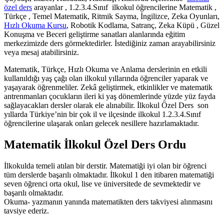
özel ders
arayanlar , 1.2.3.4.Sınıf ilkokul öğrencilerine Matematik ,
Türkçe , Temel Matematik, Ritmik Sayma, İngilizce, Zeka Oyunları,
Hızlı Okuma Kursu
, Robotik Kodlama, Satranç, Zeka Küpü , Güzel
Konuşma ve Beceri geliştirme sanatları alanlarında eğitim
merkezimizde ders görmektedirler. İstediğiniz zaman arayabilirsiniz
veya mesaj atabilirsiniz.
Matematik, Türkçe, Hızlı Okuma ve Anlama derslerinin en etkili
kullanıldığı yaş çağı olan ilkokul yıllarında öğrenciler yaparak ve
yaşayarak öğrenmeliler. Zekâ geliştirmek, etkinlikler ve matematik
antrenmanları çocukların ileri ki yaş dönemlerinde yüzde yüz fayda
sağlayacakları dersler olarak ele alınabilir. İlkokul Özel Ders son
yıllarda Türkiye’nin bir çok il ve ilçesinde ilkokul 1.2.3.4.Sınıf
öğrencilerine ulaşarak onları gelecek nesillere hazırlamaktadır.
Matematik İlkokul Özel Ders Ordu
İlkokulda temeli atılan bir derstir. Matematiği iyi olan bir öğrenci
tüm derslerde başarılı olmaktadır. İlkokul 1 den itibaren matematiği
seven öğrenci orta okul, lise ve üniversitede de sevmektedir ve
başarılı olmaktadır.
Okuma- yazmanın yanında matematikten ders takviyesi alınmasını
tavsiye ederiz.