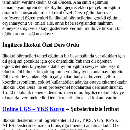
tarafından verilmektedir. Okul Öncesi, Ana sınıfı eğitimini
tamamlayan öğrenciler ilk 4.yılını geçirecekleri gerçek bir eğitim
ortamı ile tanışacaklardır. İlkokul Özel Ders eğitim farkı ve
profesyonel öğretmenleri ile ilkokul öğrencilerine gerekli eğitimi,
oryantasyonu ve onları aile, anne baba sevgisinden mahrum
etmeyecek ilgi ve alakayı göstererek verimli, mutlu ve huzurlu bir
eğitim ortamı sağlamaktayız.
İngilizce İlkokul Özel Ders Ordu
İlkokul öğrencileri temel eğitimin bir basamağında yer aldıkları için
dil gelişimi çocuklar için çok önemlidir. Yabancı dil öğrenen
öğrenciler ileri ki yaşlarda daha iyi bir eğitim seviyesinde başarılı
olurlar. Dil bilmek birçok toplumu ve dünyayı da anlamayı öğretir.
Dil üzerinde yapılan eğitim çalışmaları hafızası kuvvetli, zihin
koordinasyonlarını çok iyi kullanabilen adaylar ortaya çıkarmaktadır.
İlkokul Özel Ders ile en profesyonel hocalardan ders alabilirsiniz.
15-20 dakikalık deneme dersimiz mevcuttur. İngilizce okul takviye
olarak da verilmektedir. Ders ücretleri için taksit imkanı vardır.
Online LGS – YKS Kursu
– Şubelerimizle İrtibat
İlkokul derslerini sınıf öğretmenleri, LGS , YKS, YÖS, KPSS,
ALES derslerimizi uzman branş öğretmenleri anlatmaktadır. Özel