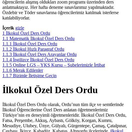
öğrencilerin alışmış oldukları zoom programı üzerinden ders
anlatmaktayız. Her hafta deneme sınavlarımız yapılmaktadır.
Özdebir ve Töder sınavlarına öğrencilerimiz katılmak isterlerse
katılabiliyorlar.
İçerik
gizle
1
İlkokul Özel Ders Ordu
1.1
Matematik İlkokul Özel Ders Ordu
1.1.1
İlkokul Özel Ders Ordu
1.1.2
İlkokul Hızlı Paragraf Ordu
1.1.3
İlkokul Özel Ders Arayanlar Ordu
1.1.4
İngilizce İlkokul Özel Ders Ordu
1.1.5
Online LGS – YKS Kursu – Şubelerimizle İrtibat
1.1.6
Merak Edilenler
1.1.7
Bizimle İletişime Geçin
İlkokul Özel Ders Ordu
İlkokul Özel Ders Ordu olarak, Ordu’nun tüm ilçe ve semtlerinde
İlkokul Öğrencilerine Özel Ders anlatan öğretmenlerimiz
Türkiye’nin en deneyimli öğretmenleridir. İlkokul Özel Ders Ordu,
Fatsa, Perşembe, Akkuş, Aybastı, Gölköy, Korgan, Kumru,
Mesudiye, Ulubey, Ünye, Gülyalı, Gürgentepe, Çamaş, Çatalpınar,
Çaybaşı, İkizce, Kabadüz, Kabataş, Altınordu ilçelerinde
ilkokul