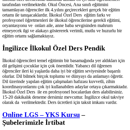
tarafından verilmektedir. Okul Öncesi, Ana sınıfı eğitimini
tamamlayan öğrenciler ilk 4.yılını geçirecekleri gerçek bir eğitim
ortamı ile tanışacaklardır. İlkokul Özel Ders eğitim farkı ve
profesyonel öğretmenleri ile ilkokul öğrencilerine gerekli eğitimi,
oryantasyonu ve onları aile, anne baba sevgisinden mahrum
etmeyecek ilgi ve alakayı göstererek verimli, mutlu ve huzurlu bir
eğitim ortamı sağlamaktayız.
İngilizce İlkokul Özel Ders Pendik
İlkokul öğrencileri temel eğitimin bir basamağında yer aldıkları için
dil gelişimi çocuklar için çok önemlidir. Yabancı dil öğrenen
öğrenciler ileri ki yaşlarda daha iyi bir eğitim seviyesinde başarılı
olurlar. Dil bilmek birçok toplumu ve dünyayı da anlamayı öğretir.
Dil üzerinde yapılan eğitim çalışmaları hafızası kuvvetli, zihin
koordinasyonlarını çok iyi kullanabilen adaylar ortaya çıkarmaktadır.
İlkokul Özel Ders ile en profesyonel hocalardan ders alabilirsiniz.
15-20 dakikalık deneme dersimiz mevcuttur. İngilizce okul takviye
olarak da verilmektedir. Ders ücretleri için taksit imkanı vardır.
Online LGS – YKS Kursu
–
Şubelerimizle İrtibat