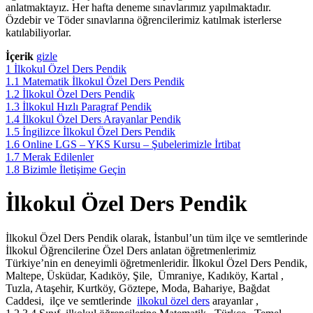
anlatmaktayız. Her hafta deneme sınavlarımız yapılmaktadır.
Özdebir ve Töder sınavlarına öğrencilerimiz katılmak isterlerse
katılabiliyorlar.
İçerik
gizle
1
İlkokul Özel Ders Pendik
1.1
Matematik İlkokul Özel Ders Pendik
1.2
İlkokul Özel Ders Pendik
1.3
İlkokul Hızlı Paragraf Pendik
1.4
İlkokul Özel Ders Arayanlar Pendik
1.5
İngilizce İlkokul Özel Ders Pendik
1.6
Online LGS – YKS Kursu – Şubelerimizle İrtibat
1.7
Merak Edilenler
1.8
Bizimle İletişime Geçin
İlkokul Özel Ders Pendik
İlkokul Özel Ders Pendik olarak, İstanbul’un tüm ilçe ve semtlerinde
İlkokul Öğrencilerine Özel Ders anlatan öğretmenlerimiz
Türkiye’nin en deneyimli öğretmenleridir. İlkokul Özel Ders Pendik,
Maltepe, Üsküdar, Kadıköy, Şile, Ümraniye, Kadıköy, Kartal ,
Tuzla, Ataşehir, Kurtköy, Göztepe, Moda, Bahariye, Bağdat
Caddesi, ilçe ve semtlerinde
ilkokul özel ders
arayanlar ,