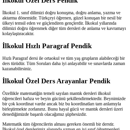
İlkokul Özel Ders Pendik
İlkokul 1. sınıf dilimizi doğru konuşma, doğru anlama, yazma ve
aktarma dönemidir. Türkçeyi öğrenen, güzel konuşan bir nesil bir
ülkeyi temsil eden ve güçlendiren gençlerdir. İlkokul yıllarında
dilimizi doğru öğrenmek diğer tüm dersleri de anlama ve kavramayı
kolaylaştıracaktır.
İlkokul Hızlı Paragraf Pendik
Hızlı Paragraf dersi ile ortaokul ve tüm yaş grupların alabileceği bir
ders türüdür. Tüm Soruları daha iyi anlayabilir ve sınavlarda zaman
kazanabilirsiniz.
İlkokul Özel Ders Arayanlar Pendik
Özellikle matematiğin temeli sayılan mantık dersleri ilkokul
öğrencileri hafıza ve beyin gücünü şekillendirmektedir. Beynimizde
bir çok koordinat vardır ancak biz bu koordinatları tam anlamıyla
birleştirmekte zorlanırız. Bunu hayal gücü ve mantık dersleri üzeri
denediğimizde başarılı olacağımız şüphesizdir.
Matematik tüm öğrencilerin alması gereken önemli bir derstir.
İlkokul özel derslerimiz alanında uzman en iyi sınıf öğretmenleri