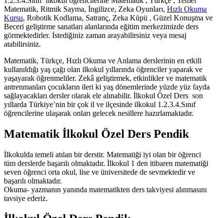
1.2.3.4.Sınıf ilkokul öğrencilerine Matematik , Türkçe , Temel
Matematik, Ritmik Sayma, İngilizce, Zeka Oyunları,
Hızlı Okuma
Kursu
, Robotik Kodlama, Satranç, Zeka Küpü , Güzel Konuşma ve
Beceri geliştirme sanatları alanlarında eğitim merkezimizde ders
görmektedirler. İstediğiniz zaman arayabilirsiniz veya mesaj
atabilirsiniz.
Matematik, Türkçe, Hızlı Okuma ve Anlama derslerinin en etkili
kullanıldığı yaş çağı olan ilkokul yıllarında öğrenciler yaparak ve
yaşayarak öğrenmeliler. Zekâ geliştirmek, etkinlikler ve matematik
antrenmanları çocukların ileri ki yaş dönemlerinde yüzde yüz fayda
sağlayacakları dersler olarak ele alınabilir. İlkokul Özel Ders son
yıllarda Türkiye’nin bir çok il ve ilçesinde ilkokul 1.2.3.4.Sınıf
öğrencilerine ulaşarak onları gelecek nesillere hazırlamaktadır.
Matematik İlkokul Özel Ders Pendik
İlkokulda temeli atılan bir derstir. Matematiği iyi olan bir öğrenci
tüm derslerde başarılı olmaktadır. İlkokul 1 den itibaren matematiği
seven öğrenci orta okul, lise ve üniversitede de sevmektedir ve
başarılı olmaktadır.
Okuma- yazmanın yanında matematikten ders takviyesi alınmasını
tavsiye ederiz.