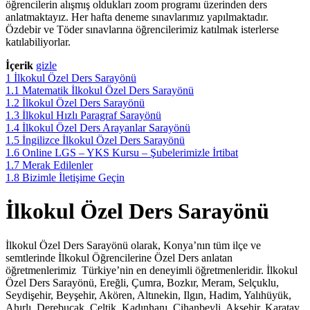
öğrencilerin alışmış oldukları zoom programı üzerinden ders
anlatmaktayız. Her hafta deneme sınavlarımız yapılmaktadır.
Özdebir ve Töder sınavlarına öğrencilerimiz katılmak isterlerse
katılabiliyorlar.
İçerik
gizle
1
İlkokul Özel Ders Sarayönü
1.1
Matematik İlkokul Özel Ders Sarayönü
1.2
İlkokul Özel Ders Sarayönü
1.3
İlkokul Hızlı Paragraf Sarayönü
1.4
İlkokul Özel Ders Arayanlar Sarayönü
1.5
İngilizce İlkokul Özel Ders Sarayönü
1.6
Online LGS – YKS Kursu – Şubelerimizle İrtibat
1.7
Merak Edilenler
1.8
Bizimle İletişime Geçin
İlkokul Özel Ders Sarayönü
İlkokul Özel Ders Sarayönü olarak, Konya’nın tüm ilçe ve
semtlerinde İlkokul Öğrencilerine Özel Ders anlatan
öğretmenlerimiz Türkiye’nin en deneyimli öğretmenleridir. İlkokul
Özel Ders Sarayönü, Ereğli, Çumra, Bozkır, Meram, Selçuklu,
Seydişehir, Beyşehir, Akören, Altınekin, Ilgın, Hadim, Yalıhüyük,
Ahırlı, Derebucak, Çeltik, Kadınhanı, Cihanbeyli, Akşehir, Karatay,