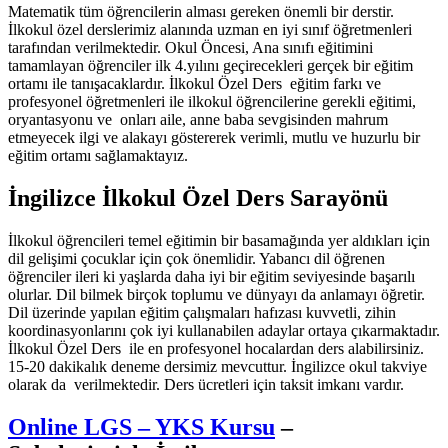
Matematik tüm öğrencilerin alması gereken önemli bir derstir.
İlkokul özel derslerimiz alanında uzman en iyi sınıf öğretmenleri
tarafından verilmektedir. Okul Öncesi, Ana sınıfı eğitimini
tamamlayan öğrenciler ilk 4.yılını geçirecekleri gerçek bir eğitim
ortamı ile tanışacaklardır. İlkokul Özel Ders eğitim farkı ve
profesyonel öğretmenleri ile ilkokul öğrencilerine gerekli eğitimi,
oryantasyonu ve onları aile, anne baba sevgisinden mahrum
etmeyecek ilgi ve alakayı göstererek verimli, mutlu ve huzurlu bir
eğitim ortamı sağlamaktayız.
İngilizce İlkokul Özel Ders Sarayönü
İlkokul öğrencileri temel eğitimin bir basamağında yer aldıkları için
dil gelişimi çocuklar için çok önemlidir. Yabancı dil öğrenen
öğrenciler ileri ki yaşlarda daha iyi bir eğitim seviyesinde başarılı
olurlar. Dil bilmek birçok toplumu ve dünyayı da anlamayı öğretir.
Dil üzerinde yapılan eğitim çalışmaları hafızası kuvvetli, zihin
koordinasyonlarını çok iyi kullanabilen adaylar ortaya çıkarmaktadır.
İlkokul Özel Ders ile en profesyonel hocalardan ders alabilirsiniz.
15-20 dakikalık deneme dersimiz mevcuttur. İngilizce okul takviye
olarak da verilmektedir. Ders ücretleri için taksit imkanı vardır.
Online LGS – YKS Kursu
–