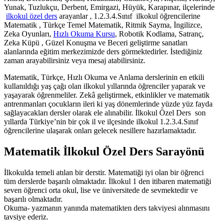
Yunak, Tuzlukçu, Derbent, Emirgazi, Hüyük, Karapınar, ilçelerinde
ilkokul özel ders
arayanlar , 1.2.3.4.Sınıf ilkokul öğrencilerine
Matematik , Türkçe Temel Matematik, Ritmik Sayma, İngilizce,
Zeka Oyunları,
Hızlı Okuma Kursu
, Robotik Kodlama, Satranç,
Zeka Küpü , Güzel Konuşma ve Beceri geliştirme sanatları
alanlarında eğitim merkezimizde ders görmektedirler. İstediğiniz
zaman arayabilirsiniz veya mesaj atabilirsiniz.
Matematik, Türkçe, Hızlı Okuma ve Anlama derslerinin en etkili
kullanıldığı yaş çağı olan ilkokul yıllarında öğrenciler yaparak ve
yaşayarak öğrenmeliler. Zekâ geliştirmek, etkinlikler ve matematik
antrenmanları çocukların ileri ki yaş dönemlerinde yüzde yüz fayda
sağlayacakları dersler olarak ele alınabilir. İlkokul Özel Ders son
yıllarda Türkiye’nin bir çok il ve ilçesinde ilkokul 1.2.3.4.Sınıf
öğrencilerine ulaşarak onları gelecek nesillere hazırlamaktadır.
Matematik İlkokul Özel Ders Sarayönü
İlkokulda temeli atılan bir derstir. Matematiği iyi olan bir öğrenci
tüm derslerde başarılı olmaktadır. İlkokul 1 den itibaren matematiği
seven öğrenci orta okul, lise ve üniversitede de sevmektedir ve
başarılı olmaktadır.
Okuma- yazmanın yanında matematikten ders takviyesi alınmasını
tavsiye ederiz.