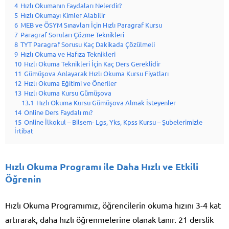
4
Hızlı Okumanın Faydaları Nelerdir?
5
Hızlı Okumayı Kimler Alabilir
6
MEB ve ÖSYM Sınavları İçin Hızlı Paragraf Kursu
7
Paragraf Soruları Çözme Teknikleri
8
TYT Paragraf Sorusu Kaç Dakikada Çözülmeli
9
Hızlı Okuma ve Hafıza Teknikleri
10
Hızlı Okuma Teknikleri İçin Kaç Ders Gereklidir
11
Gümüşova Anlayarak Hızlı Okuma Kursu Fiyatları
12
Hızlı Okuma Eğitimi ve Öneriler
13
Hızlı Okuma Kursu Gümüşova
13.1
Hızlı Okuma Kursu Gümüşova Almak İsteyenler
14
Online Ders Faydalı mı?
15
Online İlkokul – Bilsem- Lgs, Yks, Kpss Kursu – Şubelerimizle
İrtibat
Hızlı Okuma Programı ile Daha Hızlı ve Etkili
Öğrenin
Hızlı Okuma Programımız, öğrencilerin okuma hızını 3-4 kat
artırarak, daha hızlı öğrenmelerine olanak tanır. 21 derslik