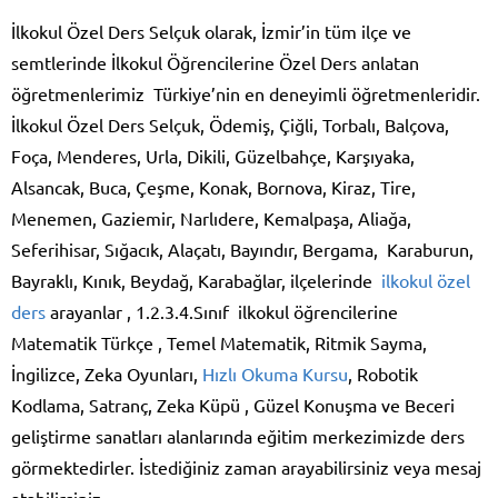
İlkokul Özel Ders Selçuk olarak, İzmir’in tüm ilçe ve
semtlerinde İlkokul Öğrencilerine Özel Ders anlatan
öğretmenlerimiz Türkiye’nin en deneyimli öğretmenleridir.
İlkokul Özel Ders Selçuk, Ödemiş, Çiğli, Torbalı, Balçova,
Foça, Menderes, Urla, Dikili, Güzelbahçe, Karşıyaka,
Alsancak, Buca, Çeşme, Konak, Bornova, Kiraz, Tire,
Menemen, Gaziemir, Narlıdere, Kemalpaşa, Aliağa,
Seferihisar, Sığacık, Alaçatı, Bayındır, Bergama, Karaburun,
Bayraklı, Kınık, Beydağ, Karabağlar, ilçelerinde
ilkokul özel
ders
arayanlar , 1.2.3.4.Sınıf ilkokul öğrencilerine
Matematik Türkçe , Temel Matematik, Ritmik Sayma,
İngilizce, Zeka Oyunları,
Hızlı Okuma Kursu
, Robotik
Kodlama, Satranç, Zeka Küpü , Güzel Konuşma ve Beceri
geliştirme sanatları alanlarında eğitim merkezimizde ders
görmektedirler. İstediğiniz zaman arayabilirsiniz veya mesaj
atabilirsiniz.