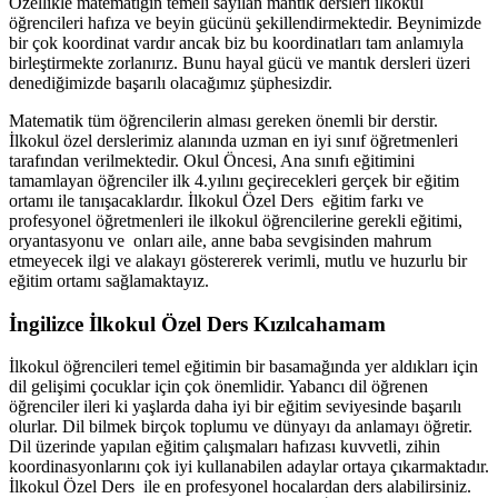
Özellikle matematiğin temeli sayılan mantık dersleri ilkokul
öğrencileri hafıza ve beyin gücünü şekillendirmektedir. Beynimizde
bir çok koordinat vardır ancak biz bu koordinatları tam anlamıyla
birleştirmekte zorlanırız. Bunu hayal gücü ve mantık dersleri üzeri
denediğimizde başarılı olacağımız şüphesizdir.
Matematik tüm öğrencilerin alması gereken önemli bir derstir.
İlkokul özel derslerimiz alanında uzman en iyi sınıf öğretmenleri
tarafından verilmektedir. Okul Öncesi, Ana sınıfı eğitimini
tamamlayan öğrenciler ilk 4.yılını geçirecekleri gerçek bir eğitim
ortamı ile tanışacaklardır. İlkokul Özel Ders eğitim farkı ve
profesyonel öğretmenleri ile ilkokul öğrencilerine gerekli eğitimi,
oryantasyonu ve onları aile, anne baba sevgisinden mahrum
etmeyecek ilgi ve alakayı göstererek verimli, mutlu ve huzurlu bir
eğitim ortamı sağlamaktayız.
İngilizce İlkokul Özel Ders Kızılcahamam
İlkokul öğrencileri temel eğitimin bir basamağında yer aldıkları için
dil gelişimi çocuklar için çok önemlidir. Yabancı dil öğrenen
öğrenciler ileri ki yaşlarda daha iyi bir eğitim seviyesinde başarılı
olurlar. Dil bilmek birçok toplumu ve dünyayı da anlamayı öğretir.
Dil üzerinde yapılan eğitim çalışmaları hafızası kuvvetli, zihin
koordinasyonlarını çok iyi kullanabilen adaylar ortaya çıkarmaktadır.
İlkokul Özel Ders ile en profesyonel hocalardan ders alabilirsiniz.