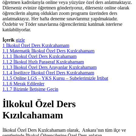
öğretmen kadrolarıyla online veya yüzyüze özel ders anlatmaktayız.
Dilerseniz evinize öğretmen gönderiyoruz, dilerseniz online olarak
öğrencilerin alışmış oldukları zoom programı üzerinden ders
anlatmaktayız. Her hafta deneme sınavlarımız yapılmaktadır.
Özdebir ve Töder sınavlarına öğrencilerimiz katılmak isterlerse
katılabiliyorlar.
İçerik
gizle
1
İlkokul Özel Ders Kızılcahamam
1.1
Matematik İlkokul Özel Ders Kızılcahamam
1.1.1
İlkokul Özel Ders Kızılcahamam
1.1.2
İlkokul Hızlı Paragraf Kızılcahamam
1.1.3
İlkokul Özel Ders Arayanlar Kızılcahamam
1.1.4
İngilizce İlkokul Özel Ders Kızılcahamam
1.1.5
Online LGS – YKS Kursu – Şubelerimizle İrtibat
1.1.6
Merak Edilenler
1.1.7
Bizimle İletişime Geçin
İlkokul Özel Ders
Kızılcahamam
İlkokul Özel Ders Kızılcahamam olarak, Ankara’nın tüm ilçe ve
semtlerinde İlkokul Öğrencilerine Özel Ders anlatan