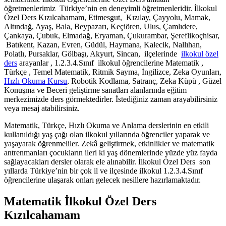
öğretmenlerimiz Türkiye’nin en deneyimli öğretmenleridir. İlkokul
Özel Ders Kızılcahamam, Etimesgut, Kızılay, Çayyolu, Mamak,
Altındağ, Ayaş, Bala, Beypazarı, Keçiören, Ulus, Çamlıdere,
Çankaya, Çubuk, Elmadağ, Eryaman, Çukurambar, Şereflikoçhisar,
Batıkent, Kazan, Evren, Güdül, Haymana, Kalecik, Nallıhan,
Polatlı, Pursaklar, Gölbaşı, Akyurt, Sincan, ilçelerinde
ilkokul özel
ders
arayanlar , 1.2.3.4.Sınıf ilkokul öğrencilerine Matematik ,
Türkçe , Temel Matematik, Ritmik Sayma, İngilizce, Zeka Oyunları,
Hızlı Okuma Kursu
, Robotik Kodlama, Satranç, Zeka Küpü , Güzel
Konuşma ve Beceri geliştirme sanatları alanlarında eğitim
merkezimizde ders görmektedirler. İstediğiniz zaman arayabilirsiniz
veya mesaj atabilirsiniz.
Matematik, Türkçe, Hızlı Okuma ve Anlama derslerinin en etkili
kullanıldığı yaş çağı olan ilkokul yıllarında öğrenciler yaparak ve
yaşayarak öğrenmeliler. Zekâ geliştirmek, etkinlikler ve matematik
antrenmanları çocukların ileri ki yaş dönemlerinde yüzde yüz fayda
sağlayacakları dersler olarak ele alınabilir. İlkokul Özel Ders son
yıllarda Türkiye’nin bir çok il ve ilçesinde ilkokul 1.2.3.4.Sınıf
öğrencilerine ulaşarak onları gelecek nesillere hazırlamaktadır.
Matematik İlkokul Özel Ders
Kızılcahamam