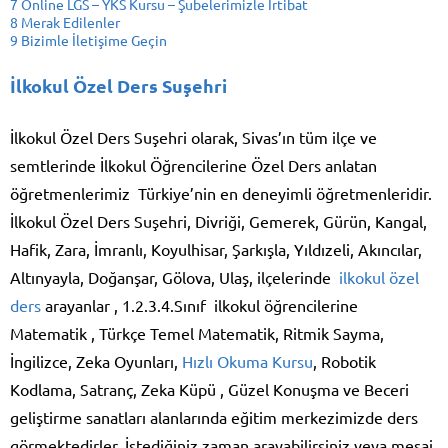
7
Online LGS – YKS Kursu – Şubelerimizle İrtibat
8
Merak Edilenler
9
Bizimle İletişime Geçin
İlkokul Özel Ders Suşehri
İlkokul Özel Ders Suşehri olarak, Sivas’ın tüm ilçe ve
semtlerinde İlkokul Öğrencilerine Özel Ders anlatan
öğretmenlerimiz Türkiye’nin en deneyimli öğretmenleridir.
İlkokul Özel Ders Suşehri, Divriği, Gemerek, Gürün, Kangal,
Hafik, Zara, İmranlı, Koyulhisar, Şarkışla, Yıldızeli, Akıncılar,
Altınyayla, Doğanşar, Gölova, Ulaş, ilçelerinde
ilkokul özel
ders
arayanlar , 1.2.3.4.Sınıf ilkokul öğrencilerine
Matematik , Türkçe Temel Matematik, Ritmik Sayma,
İngilizce, Zeka Oyunları,
Hızlı Okuma Kursu
, Robotik
Kodlama, Satranç, Zeka Küpü , Güzel Konuşma ve Beceri
geliştirme sanatları alanlarında eğitim merkezimizde ders
görmektedirler. İstediğiniz zaman arayabilirsiniz veya mesaj