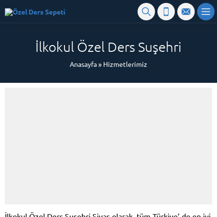
İlkokul Özel Ders Suşehri
Anasayfa
»
Hizmetlerimiz
İlkokul Özel Ders Suşehri Sivas olarak, tüm Türkiye’ de en iyi