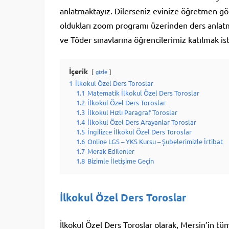
anlatmaktayız. Dilerseniz evinize öğretmen gön
oldukları zoom programı üzerinden ders anlatm
ve Töder sınavlarına öğrencilerimiz katılmak iste
İçerik
gizle
1
İlkokul Özel Ders Toroslar
1.1
Matematik İlkokul Özel Ders Toroslar
1.2
İlkokul Özel Ders Toroslar
1.3
İlkokul Hızlı Paragraf Toroslar
1.4
İlkokul Özel Ders Arayanlar Toroslar
1.5
İngilizce İlkokul Özel Ders Toroslar
1.6
Online LGS – YKS Kursu – Şubelerimizle İrtibat
1.7
Merak Edilenler
1.8
Bizimle İletişime Geçin
İlkokul Özel Ders Toroslar
İlkokul Özel Ders Toroslar olarak, Mersin’in tü