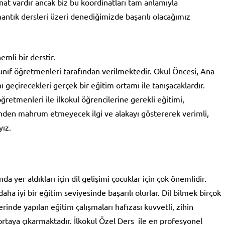
nat vardır ancak biz bu koordinatları tam anlamıyla
antık dersleri üzeri denediğimizde başarılı olacağımız
mli bir derstir.
sınıf öğretmenleri tarafından verilmektedir. Okul Öncesi, Ana
nı geçirecekleri gerçek bir eğitim ortamı ile tanışacaklardır.
ğretmenleri ile ilkokul öğrencilerine gerekli eğitimi,
inden mahrum etmeyecek ilgi ve alakayı göstererek verimli,
yız.
a yer aldıkları için dil gelişimi çocuklar için çok önemlidir.
daha iyi bir eğitim seviyesinde başarılı olurlar. Dil bilmek birçok
inde yapılan eğitim çalışmaları hafızası kuvvetli, zihin
 ortaya çıkarmaktadır. İlkokul Özel Ders ile en profesyonel