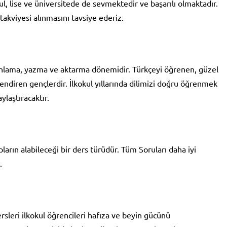
l, lise ve üniversitede de sevmektedir ve başarılı olmaktadır.
kviyesi alınmasını tavsiye ederiz.
 anlama, yazma ve aktarma dönemidir. Türkçeyi öğrenen, güzel
lendiren gençlerdir. İlkokul yıllarında dilimizi doğru öğrenmek
laştıracaktır.
pların alabileceği bir ders türüdür. Tüm Soruları daha iyi
.
sleri ilkokul öğrencileri hafıza ve beyin gücünü