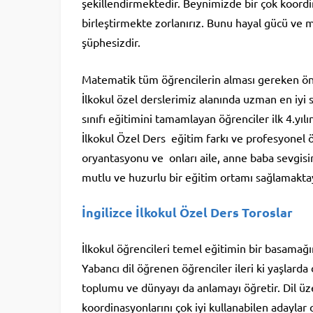
şekillendirmektedir. Beynimizde bir çok koordi
birleştirmekte zorlanırız. Bunu hayal gücü ve m
şüphesizdir.
Matematik tüm öğrencilerin alması gereken öne
İlkokul özel derslerimiz alanında uzman en iyi 
sınıfı eğitimini tamamlayan öğrenciler ilk 4.yılı
İlkokul Özel Ders eğitim farkı ve profesyonel ö
oryantasyonu ve onları aile, anne baba sevgis
mutlu ve huzurlu bir eğitim ortamı sağlamakta
İngilizce İlkokul Özel Ders Toroslar
İlkokul öğrencileri temel eğitimin bir basamağınd
Yabancı dil öğrenen öğrenciler ileri ki yaşlarda 
toplumu ve dünyayı da anlamayı öğretir. Dil üzer
koordinasyonlarını çok iyi kullanabilen adaylar