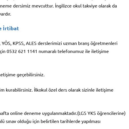
deneme dersimiz mevcuttur. İngilizce okul takviye olarak da
ardır.
 İrtibat
KS, YÖS, KPSS, ALES derslerimizi uzman branş öğretmenleri
için 0532 621 1141 numaralı telefonumuz ile iletişime
tişime geçebilirsiniz.
kurabilirsiniz. İlkokul özel ders olarak sizinle iletişime
 hafta online deneme uygulanmaktadır.(LGS YKS öğrencilerine)
ü sınav olduğu için belirtilen tarihlerde yapılması