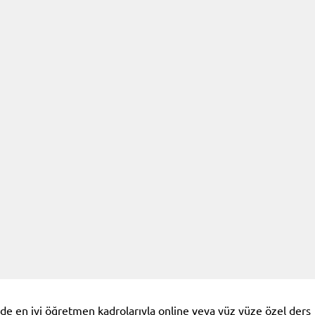
 de en iyi öğretmen kadrolarıyla online veya yüz yüze özel ders