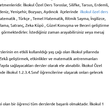
enleridir. İlkokul Özel Ders Toroslar, Silifke, Tarsus, Erdemli,
deniz, Yenişehir, Bozyazı, Aydıncık ilçelerinde
ilkokul özel ders
 Matematik , Türkçe , Temel Matematik, Ritmik Sayma, İngilizce,
dlama, Satranç, Zeka Küpü , Güzel Konuşma ve Beceri geliştirme
 görmektedirler. İstediğiniz zaman arayabilirsiniz veya mesaj
inin en etkili kullanıldığı yaş çağı olan ilkokul yıllarında
Zekâ geliştirmek, etkinlikler ve matematik antrenmanları
ayda sağlayacakları dersler olarak ele alınabilir. İlkokul Özel
inde ilkokul 1.2.3.4.Sınıf öğrencilerine ulaşarak onları gelecek
yi olan bir öğrenci tüm derslerde başarılı olmaktadır. İlkokul 1