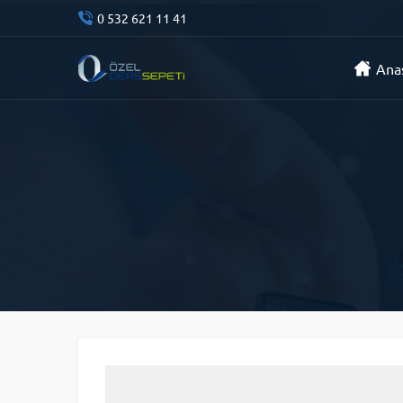
0 532 621 11 41
Ana