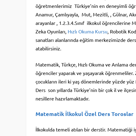
öğretmenlerimiz Türkiye’nin en deneyimli öğretm
Anamur, Çamlıyayla, Mut, Mezitli, , Gülnar, Ak
arayanlar , 1.2.3.4.Sınıf ilkokul öğrencilerine
Zeka Oyunları,
Hızlı Okuma Kursu
, Robotik Ko
sanatları alanlarında eğitim merkezimizde ders
atabilirsiniz.
Matematik, Türkçe, Hızlı Okuma ve Anlama dersler
öğrenciler yaparak ve yaşayarak öğrenmeliler. 
çocukların ileri ki yaş dönemlerinde yüzde yüz f
Ders son yıllarda Türkiye’nin bir çok il ve ilçes
nesillere hazırlamaktadır.
Matematik İlkokul Özel Ders Toroslar
İlkokulda temeli atılan bir derstir. Matematiği i