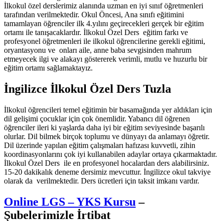
İlkokul özel derslerimiz alanında uzman en iyi sınıf öğretmenleri
tarafından verilmektedir. Okul Öncesi, Ana sınıfı eğitimini
tamamlayan öğrenciler ilk 4.yılını geçirecekleri gerçek bir eğitim
ortamı ile tanışacaklardır. İlkokul Özel Ders eğitim farkı ve
profesyonel öğretmenleri ile ilkokul öğrencilerine gerekli eğitimi,
oryantasyonu ve onları aile, anne baba sevgisinden mahrum
etmeyecek ilgi ve alakayı göstererek verimli, mutlu ve huzurlu bir
eğitim ortamı sağlamaktayız.
İngilizce İlkokul Özel Ders Tuzla
İlkokul öğrencileri temel eğitimin bir basamağında yer aldıkları için
dil gelişimi çocuklar için çok önemlidir. Yabancı dil öğrenen
öğrenciler ileri ki yaşlarda daha iyi bir eğitim seviyesinde başarılı
olurlar. Dil bilmek birçok toplumu ve dünyayı da anlamayı öğretir.
Dil üzerinde yapılan eğitim çalışmaları hafızası kuvvetli, zihin
koordinasyonlarını çok iyi kullanabilen adaylar ortaya çıkarmaktadır.
İlkokul Özel Ders ile en profesyonel hocalardan ders alabilirsiniz.
15-20 dakikalık deneme dersimiz mevcuttur. İngilizce okul takviye
olarak da verilmektedir. Ders ücretleri için taksit imkanı vardır.
Online LGS – YKS Kursu
–
Şubelerimizle İrtibat