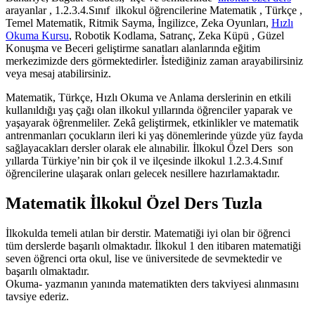
arayanlar , 1.2.3.4.Sınıf ilkokul öğrencilerine Matematik , Türkçe ,
Temel Matematik, Ritmik Sayma, İngilizce, Zeka Oyunları,
Hızlı
Okuma Kursu
, Robotik Kodlama, Satranç, Zeka Küpü , Güzel
Konuşma ve Beceri geliştirme sanatları alanlarında eğitim
merkezimizde ders görmektedirler. İstediğiniz zaman arayabilirsiniz
veya mesaj atabilirsiniz.
Matematik, Türkçe, Hızlı Okuma ve Anlama derslerinin en etkili
kullanıldığı yaş çağı olan ilkokul yıllarında öğrenciler yaparak ve
yaşayarak öğrenmeliler. Zekâ geliştirmek, etkinlikler ve matematik
antrenmanları çocukların ileri ki yaş dönemlerinde yüzde yüz fayda
sağlayacakları dersler olarak ele alınabilir. İlkokul Özel Ders son
yıllarda Türkiye’nin bir çok il ve ilçesinde ilkokul 1.2.3.4.Sınıf
öğrencilerine ulaşarak onları gelecek nesillere hazırlamaktadır.
Matematik İlkokul Özel Ders Tuzla
İlkokulda temeli atılan bir derstir. Matematiği iyi olan bir öğrenci
tüm derslerde başarılı olmaktadır. İlkokul 1 den itibaren matematiği
seven öğrenci orta okul, lise ve üniversitede de sevmektedir ve
başarılı olmaktadır.
Okuma- yazmanın yanında matematikten ders takviyesi alınmasını
tavsiye ederiz.