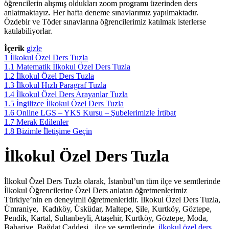
öğrencilerin alışmış oldukları zoom programı üzerinden ders
anlatmaktayız. Her hafta deneme sınavlarımız yapılmaktadır.
Özdebir ve Töder sınavlarına öğrencilerimiz katılmak isterlerse
katılabiliyorlar.
İçerik
gizle
1
İlkokul Özel Ders Tuzla
1.1
Matematik İlkokul Özel Ders Tuzla
1.2
İlkokul Özel Ders Tuzla
1.3
İlkokul Hızlı Paragraf Tuzla
1.4
İlkokul Özel Ders Arayanlar Tuzla
1.5
İngilizce İlkokul Özel Ders Tuzla
1.6
Online LGS – YKS Kursu – Şubelerimizle İrtibat
1.7
Merak Edilenler
1.8
Bizimle İletişime Geçin
İlkokul Özel Ders Tuzla
İlkokul Özel Ders Tuzla olarak, İstanbul’un tüm ilçe ve semtlerinde
İlkokul Öğrencilerine Özel Ders anlatan öğretmenlerimiz
Türkiye’nin en deneyimli öğretmenleridir. İlkokul Özel Ders Tuzla,
Ümraniye, Kadıköy, Üsküdar, Maltepe, Şile, Kurtköy, Göztepe,
Pendik, Kartal, Sultanbeyli, Ataşehir, Kurtköy, Göztepe, Moda,
Bahariye, Bağdat Caddesi, ilçe ve semtlerinde
ilkokul özel ders